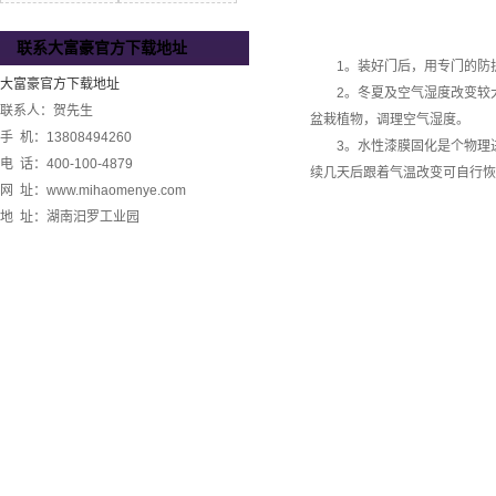
联系大富豪官方下载地址
1。装好门后，用专门的防护
大富豪官方下载地址
2。冬夏及空气湿度改变较大
联系人：贺先生
盆栽植物，调理空气湿度。
手 机：13808494260
3。水性漆膜固化是个物理进
电 话：400-100-4879
续几天后跟着气温改变可自行恢
网 址：www.mihaomenye.com
地 址：湖南汨罗工业园