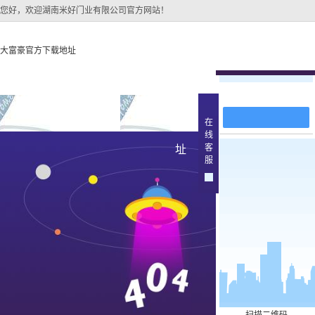
您好，欢迎湖南米好门业有限公司官方网站！
大富豪官方下载地址
在线留言
大富豪官方下载地址
关于大富豪官方下载地
大富豪官方下
在
线
大富豪官方下载地址的
原木
客
址
产品中
服
大富豪官方下载地址的
简介
实木油
组织架构
文化
实木3d
公司团队
烤瓷
荣誉资质
实木复
原木烤