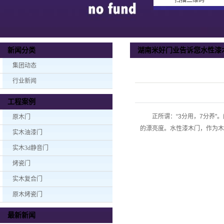
扫描二维码
湖南米好门业告诉您水性漆
新闻分类
集团动态
行业新闻
工程案例
正所谓：“3分用，7分养"。
原木门
的漂亮度。水性漆木门，作为木
实木油漆门
实木3d静音门
烤瓷门
实木复合门
原木烤瓷门
最新新闻