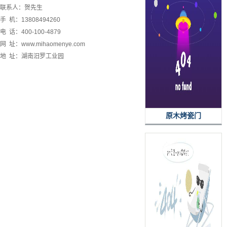
联系人：贺先生
手 机：13808494260
电 话：400-100-4879
网 址：www.mihaomenye.com
地 址：湖南汨罗工业园
原木烤瓷门