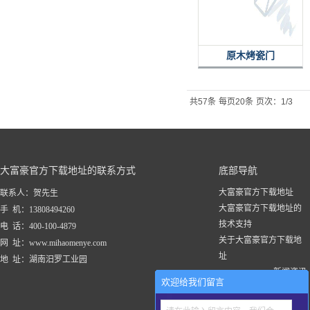
原木烤瓷门
共57条
每页20条
页次：1/3
大富豪官方下载地址的联系方式
底部导航
大富豪官方下载地址
联系人：贺先生
大富豪官方下载地址的
手 机：13808494260
技术支持
电 话：400-100-4879
关于大富豪官方下载地
网 址：www.mihaomenye.com
址
地 址：湖南汨罗工业园
新闻资讯
欢迎给我们留言
大富豪官方下载地址的
产品中心