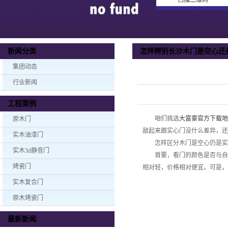
扫描二维码
怎样辨别长沙木门是空心还
新闻分类
集团动态
行业新闻
工程案例
咱们挑选
大富豪官方下载地
原木门
敲起来跟实心门没什么差异，还
实木油漆门
怎样区分木门是空心仍是实
实木3d静音门
首要，看门的颜色是否与自己
烤瓷门
相对轻，价格相对便宜。可是
实木复合门
原木烤瓷门
最新新闻