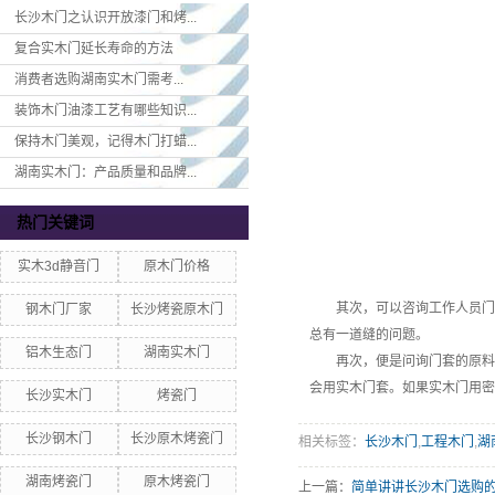
长沙木门之认识开放漆门和烤...
复合实木门延长寿命的方法
消费者选购湖南实木门​需考...
装饰木门油漆工艺有哪些知识...
保持木门美观，记得木门打蜡...
湖南实木门：产品质量和品牌...
热门关键词
实木3d静音门
原木门价格
其次，可以咨询工作人员门的
钢木门厂家
长沙烤瓷原木门
总有一道缝的问题。
铝木生态门
湖南实木门
再次，便是问询门套的原料，
会用实木门套。如果实木门用密
长沙实木门
烤瓷门
长沙钢木门
长沙原木烤瓷门
相关标签：
长沙木门
,
工程木门
,
湖
湖南烤瓷门
原木烤瓷门
上一篇：
简单讲讲长沙木门选购