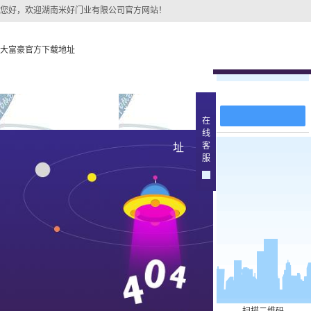
您好，欢迎湖南米好门业有限公司官方网站！
大富豪官方下载地址
在线留言
大富豪官方下载地址
关于大富豪官方下载地
大富豪官方下
在
线
大富豪官方下载地址的
原木
客
址
产品中
服
大富豪官方下载地址的
简介
实木油
组织架构
文化
实木3d
公司团队
烤瓷
荣誉资质
实木复
原木烤