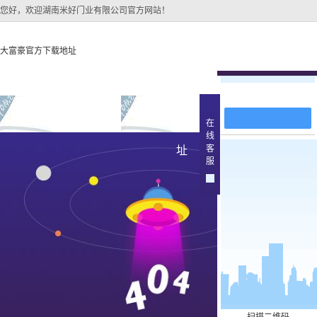
您好，欢迎湖南米好门业有限公司官方网站！
大富豪官方下载地址
在线留言
大富豪官方下载地址
关于大富豪官方下载地
大富豪官方下
在
线
大富豪官方下载地址的
原木
客
址
产品中
服
大富豪官方下载地址的
简介
实木油
组织架构
文化
实木3d
公司团队
烤瓷
荣誉资质
实木复
原木烤