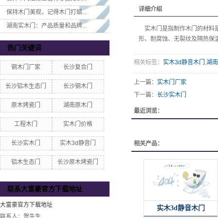
详细介绍
保持木门美观，记得木门打蜡...
湖南实木门：产品质量和品牌...
实木门是指制作木门的材料是
形、耐腐蚀、无裂纹及隔热保
热门关键词
相关标签：
实木3d静音木门
,
湖南
钢木门厂家
长沙复合门
上一篇：
实木门厂家
长沙铝木生态门
长沙钢木门
下一篇：
长沙实木门
原木烤瓷门
湖南原木门
最近浏览：
工程木门
实木门价格
长沙实木门
实木3d静音门
相关产品：
铝木生态门
长沙原木烤瓷门
联系大富豪官方下载地址
大富豪官方下载地址
实木3d静音木门
联系人：贺先生