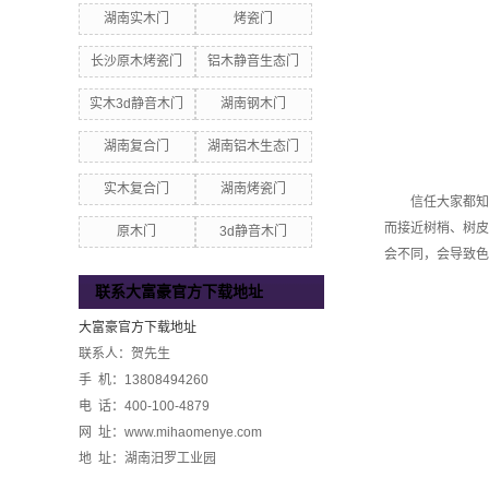
湖南实木门
烤瓷门
长沙原木烤瓷门
铝木静音生态门
实木3d静音木门
湖南钢木门
湖南复合门
湖南铝木生态门
实木复合门
湖南烤瓷门
信任大家都知道
而接近树梢、树皮
原木门
3d静音木门
会不同，会导致色
联系大富豪官方下载地址
大富豪官方下载地址
联系人：贺先生
手 机：13808494260
电 话：400-100-4879
网 址：www.mihaomenye.com
地 址：湖南汨罗工业园