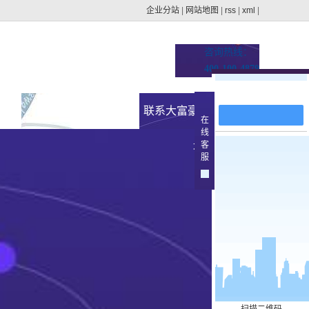
企业分站
|
网站地图
|
rss
|
xml
|
咨询热线：
400-100-4879
在线留言
址的
新闻资讯
联系大富豪官方下载地
在
线
集团动态
客
址
>
服
行业新闻