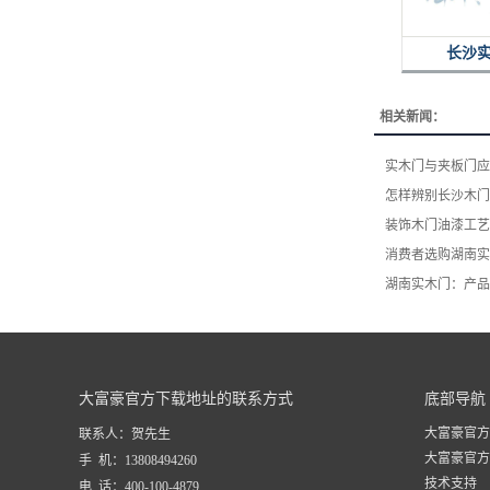
长沙
相关新闻：
实木门与夹板门应
怎样辨别长沙木门
装饰木门油漆工艺
消费者选购湖南实
湖南实木门：产品
大富豪官方下载地址的联系方式
底部导航
大富豪官方
联系人：贺先生
大富豪官方
手 机：13808494260
技术支持
电 话：400-100-4879