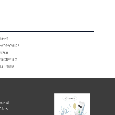
比较好
较好你知道吗？
的方法
购的那些误区
木门打蜡呦
com/ 湖
工程木