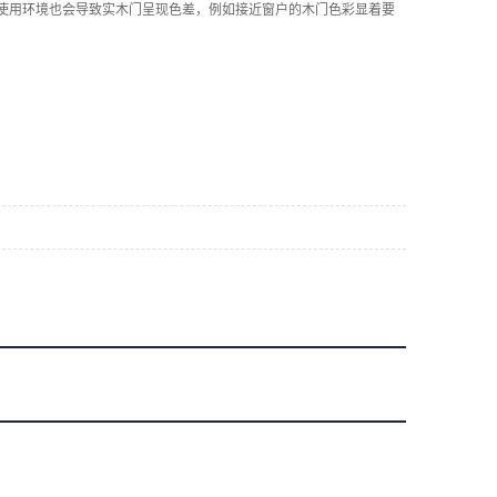
使用环境也会导致实木门呈现色差，例如接近窗户的木门色彩显着要