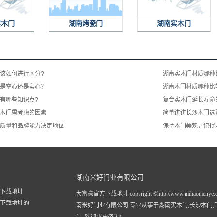
实木门
湖南烤瓷门
湖南实木门
该如何进行区分?
湖南实木门材质哪种
是空心还是实心？
湖南木门材质哪种比
有哪些知识点?
复合实木门延长寿命
木门​需考虑的因素
简单讲讲长沙木门选
质量和品牌能力决定地位
保持木门美观，记得
湖南米好门业有限公司
下载地址
大富豪官方下载地址 copyright ©http://www.mihaomenye.
下载地址的
南米好门业有限公司 专业从事于
湖南实木门
,
长沙木门
,