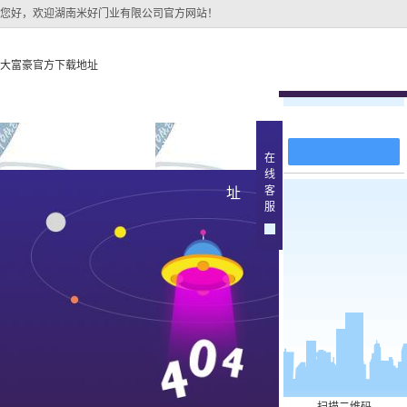
您好，欢迎湖南米好门业有限公司官方网站！
大富豪官方下载地址
在线留言
大富豪官方下载地址
关于大富豪官方下载地
大富豪官方下
在
线
大富豪官方下载地址的
原木
客
址
产品中
服
大富豪官方下载地址的
简介
实木油
组织架构
文化
实木3d
公司团队
烤瓷
荣誉资质
实木复
原木烤