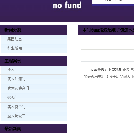
扫描二维码
木门表面油漆起泡了该怎么
新闻分类
集团动态
行业新闻
工程案例
大富豪官方下载地址
外表油
原木门
的表现形式即漆膜干后呈现大小
实木油漆门
实木3d静音门
烤瓷门
实木复合门
原木烤瓷门
最新新闻