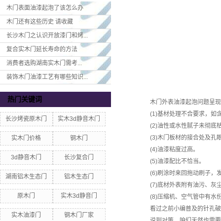
木门表面油漆起泡了该怎么办
木门还有这些历史 请收藏
长沙木门之认识开放漆门和烤...
复合实木门延长寿命的方法
消费者选购湖南实木门​需考...
装饰木门油漆工艺有哪些知识...
热门关键词
木门外表油漆起泡问题呈现
(1)基材处理不合要求，如含
长沙烤瓷原木门
实木3d静音木门
(2)油性或水性腻子未彻底枯
(3)木门板材的接合处及孔
实木门价格
钢木门
(4)油漆粘度过高。
3d静音木门
长沙复合门
(5)油漆配比不恰当。
(6)刷涂时来回拖动刷子，
湖南铝木生态门
铝木生态门
(7)底材外表附有油污、灰
原木门
实木3d静音门
(8)压缩机、空气管中有水
看过之前小编普及的针孔破相
实木油漆门
钢木门厂家
说到对策，咱们天然也需要逐