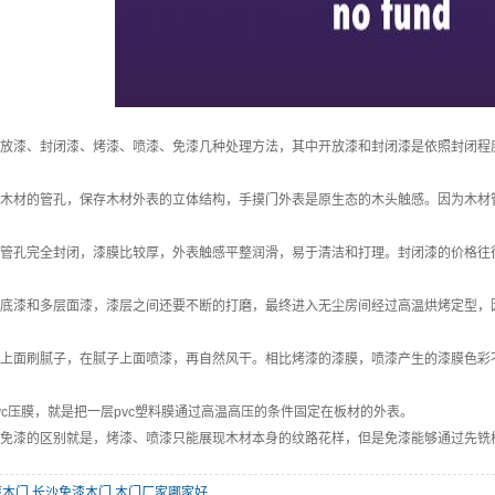
漆、封闭漆、烤漆、喷漆、免漆几种处理方法，其中开放漆和封闭漆是依照封闭程
材的管孔，保存木材外表的立体结构，手摸门外表是原生态的木头触感。因为木材管
孔完全封闭，漆膜比较厚，外表触感平整润滑，易于清洁和打理。封闭漆的价格往
漆和多层面漆，漆层之间还要不断的打磨，最终进入无尘房间经过高温烘烤定型，因
面刷腻子，在腻子上面喷漆，再自然风干。相比烤漆的漆膜，喷漆产生的漆膜色彩
压膜，就是把一层pvc塑料膜通过高温高压的条件固定在板材的外表。
漆的区别就是，烤漆、喷漆只能展现木材本身的纹路花样，但是免漆能够通过先铣
漆木门
,
长沙免漆木门
,
木门厂家哪家好