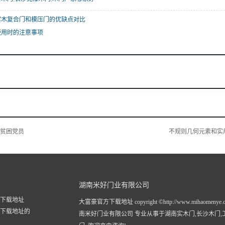
实木复合门和模压门的优缺点对比
使用时的注意事项
贫困党员
不规则几何元素和实
湖南米好门业有限公司
下载地址
大富豪官方下载地址 copyright ©http://www.mihaomenye.
下载地址的
南米好门业有限公司 专业从事于
湖南实木门
,
长沙木门
,