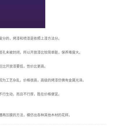
度分的，烤漆和喷漆是依照上漆方法分。
孔未被封闭，所以开放漆比较简单脏，保养难度大。
往比开放漆要低，性价比更高。
为工艺杂乱，价格很高，高级的烤漆仿佛有金属光泽。
不行生动，而且不行厚，胜在价格便宜。
槽再压膜的方法，模仿出各种其他木材的花样。