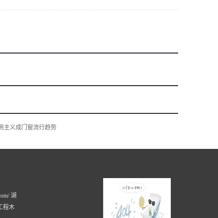
用主义成门窗流行趋势
com/ 湖
工程木