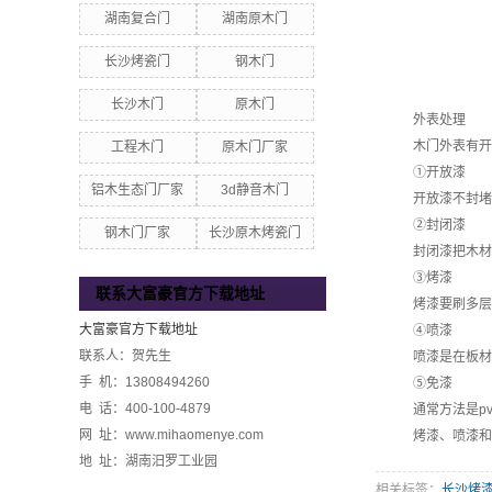
湖南复合门
湖南原木门
长沙烤瓷门
钢木门
长沙木门
原木门
外表处理
木门外表有开放
工程木门
原木门厂家
①开放漆
铝木生态门厂家
3d静音木门
开放漆不封堵木
②封闭漆
钢木门厂家
长沙原木烤瓷门
封闭漆把木材管
③烤漆
联系大富豪官方下载地址
烤漆要刷多层底
大富豪官方下载地址
④喷漆
联系人：贺先生
喷漆是在板材上
手 机：13808494260
⑤免漆
电 话：400-100-4879
通常方法是pvc
网 址：www.mihaomenye.com
烤漆、喷漆和免
地 址：湖南汨罗工业园
相关标签：
长沙烤