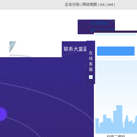
企业分站
|
网站地图
|
rss
|
xml
|
咨询热线：
400-100-4879
在线留言
址的
新闻资讯
联系大富豪官方下载地
在
线
集团动态
客
址
>
服
行业新闻