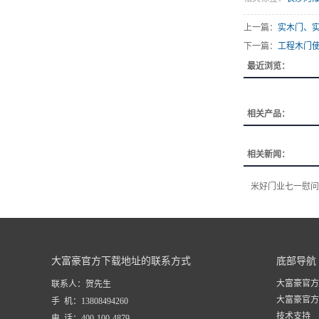
上一篇：
实木门、
下一篇：
工程木门
最近浏览：
相关产品：
相关新闻：
米好门业七一慰问
大富豪官方下载地址的联系方式
底部导航
大富豪官方
联系人：贺先生
大富豪官方
手 机：13808494260
技术支持
电 话：400-100-4879