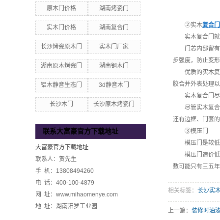
原木门价格
湖南烤瓷门
②实木
复合门
实木门价格
湖南复合门
实木复合门就是
长沙烤瓷原木门
实木门厂家
门芯内部留有伸缩
步强度，防止变形
湖南原木烤瓷门
湖南钢木门
优质的实木复合
胶合并外表处理以
铝木静音生态门
3d静音木门
实木复合门尽管
长沙木门
长沙原木烤瓷门
尽管实木复合门
还有边框、门套的
联系大富豪官方下载地址
③模压门
模压门是较低档
大富豪官方下载地址
模压门造价低，
联系人：贺先生
数可能只有三五年
手 机：13808494260
电 话：400-100-4879
相关标签：
长沙实
网 址：www.mihaomenye.com
地 址：湖南汨罗工业园
上一篇：
装修时油