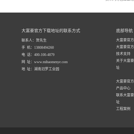
大富豪官方下载地址的联系方式
底部导航
大富豪官方
联系人：贺先生
大富豪官方
手 机：13808494260
技术支持
电 话：400-100-4879
关于大富豪
网 址：www.mihaomenye.com
址
地 址：湖南汨罗工业园
大富豪官方
产品中心
联系大富豪
址
工程案例