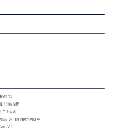
书钟介绍
看片面的原因
的三个大坑
选呢？木门选购技巧有哪些
有好方法