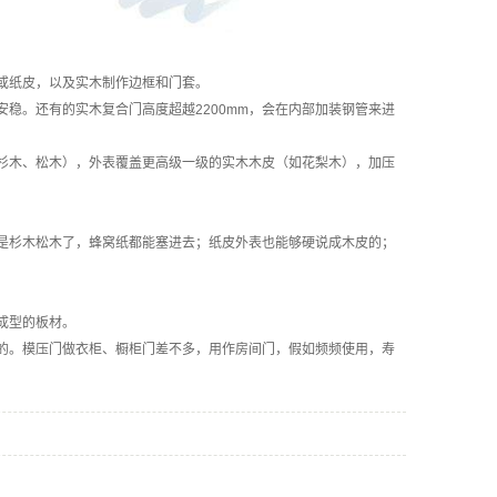
或纸皮，以及实木制作边框和门套。
。还有的实木复合门高度超越2200mm，会在内部加装钢管来进
木、松木），外表覆盖更高级一级的实木木皮（如花梨木），加压
杉木松木了，蜂窝纸都能塞进去；纸皮外表也能够硬说成木皮的；
成型的板材。
。模压门做衣柜、橱柜门差不多，用作房间门，假如频频使用，寿