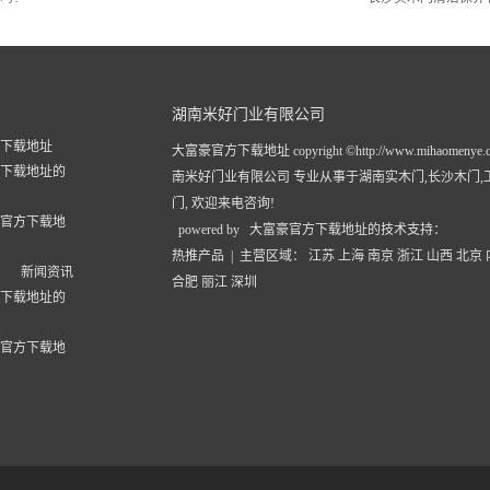
湖南米好门业有限公司
下载地址
大富豪官方下载地址 copyright ©http://www.mihaomenye.
下载地址的
南米好门业有限公司 专业从事于
湖南实木门
,
长沙木门
,
门
, 欢迎来电咨询!
官方下载地
powered by 大富豪官方下载地址的技术支持：
热推产品
| 主营区域：
江苏
上海
南京
浙江
山西
北京
新闻资讯
合肥
丽江
深圳
下载地址的
官方下载地