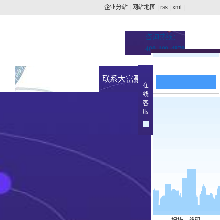
企业分站
|
网站地图
|
rss
|
xml
|
咨询热线：
400-100-4879
在线留言
址的
新闻资讯
联系大富豪官方下载地
在
线
集团动态
客
址
>
服
行业新闻