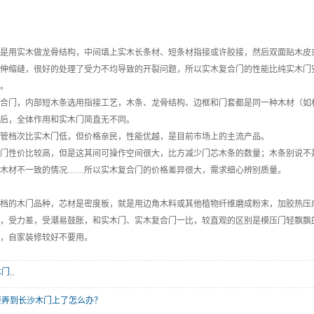
用实木做龙骨结构，中间填上实木长条材、短条材指接或许胶接，然后双面贴木皮
缝，很好的处理了受力不均导致的开裂问题，所以实木复合门的性能比纯实木门安稳
。
门，内部短木条选用指接工艺，木条、龙骨结构、边框和门套都是同一种木材（如杉
后，全体作用和实木门简直无不同。
档次比实木门低，但价格亲民，性能优越，是目前市场上的主流产品。
性价比较高，但是这其间可操作空间很大，比方减少门芯木条的数量；木条别说不是
木材不一致的情况……所以实木复合门的价格差异很大，需求细心辨别质量。
的木门品种，芯材是密度板，就是用边角木料或其他植物纤维磨成粉末，加胶热压
受力差，受潮易鼓胀，和实木门、实木复合门一比，较直观的区别是模压门轻飘飘的
，自家装修较好不要用。
木门
,,
漆弄到长沙木门上了怎么办？