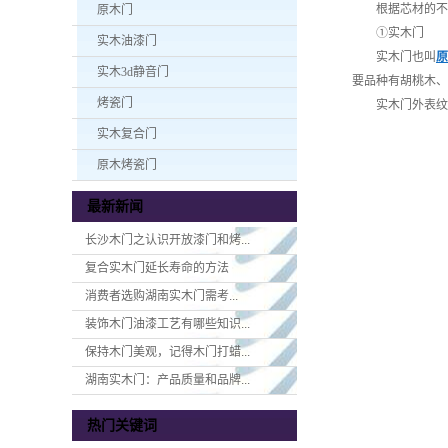
根据芯材的不同
原木门
①实木门
实木油漆门
实木门也叫
原
实木3d静音门
要品种有胡桃木、
烤瓷门
实木门外表纹理
实木复合门
原木烤瓷门
最新新闻
长沙木门之认识开放漆门和烤...
复合实木门延长寿命的方法
消费者选购湖南实木门​需考...
装饰木门油漆工艺有哪些知识...
保持木门美观，记得木门打蜡...
湖南实木门：产品质量和品牌...
热门关键词