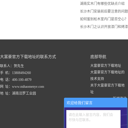
湖南实木门有哪些优缺点介绍
长沙木门安装前后要注意的问题
如何鉴别松木室内门是否空心？
长沙木门之认识开放漆门和烤漆
大富豪官方下载地址的联系方式
底部导航
大富豪官方下载地址
联系人：贺先生
大富豪官方下载地址的
手 机：13808494260
技术支持
电 话：400-100-4879
关于大富豪官方下载地
网 址：www.mihaomenye.com
址
地 址：湖南汨罗工业园
新闻资讯
欢迎给我们留言
大富豪官方下载地址的
产品中心
请在此输入留言内容，我们会
联系大富豪官方下载地
尽快与您联系。
址