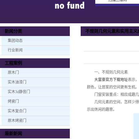
扫描二维码
不规则几何元素和实用主义
新闻分类
集团动态
行业新闻
工程案例
一、不规则几何元素
原木门
大富豪官方下载地址
表示，
实木油漆门
颜色，让居家的空间更有生机。
实木3d静音门
门窗安装重点：相应成趣几
烤瓷门
几何元素的空间，怎样少得了
示出休闲的趣意。
实木复合门
原木烤瓷门
最新新闻