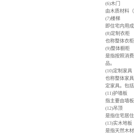
(6)木门
由木质材料（
(7)楼梯
即住宅内用成
(8)定制
衣柜
也称整体衣柜
(9)整体
橱柜
是指按照消费
品。
(10)定制家具
也称整体家具
定家具。包括
(11)
护墙板
指主要由墙板
(12)
吊顶
是指住宅居住
(13)实木地板
是指天然木材