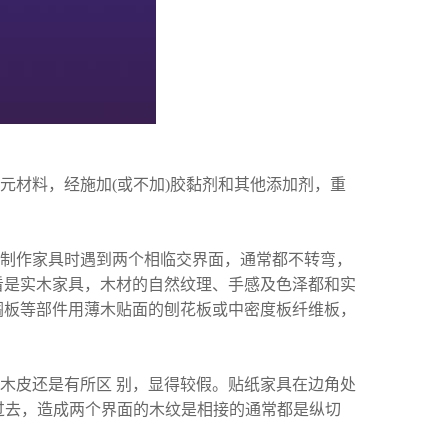
元材料，经施加(或不加)胶黏剂和其他添加剂，重
）制作
家具
时遇到两个相临交界面，通常都不转弯，
看是实木家具，木材的自然纹理、手感及色泽都和实
搁板等部件用薄木贴面的刨花板或中密度板纤维板，
木皮还是有所区 别，显得较假。贴纸家具在边角处
接包过去，造成两个界面的木纹是相接的通常都是纵切