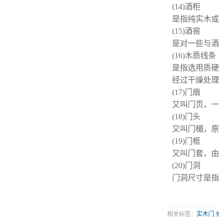
(14)
酒柜
是指纯实木或
(15)
酒窖
是对一些与酒
(16)木质线条
是指选用质硬
经过干燥处理
(17)门扇
又叫门页，一
(18)门头
又叫门楣，原
(19)门框
又叫门套，由
(20)门洞
门洞尺寸是
相关标签：
实木门
,