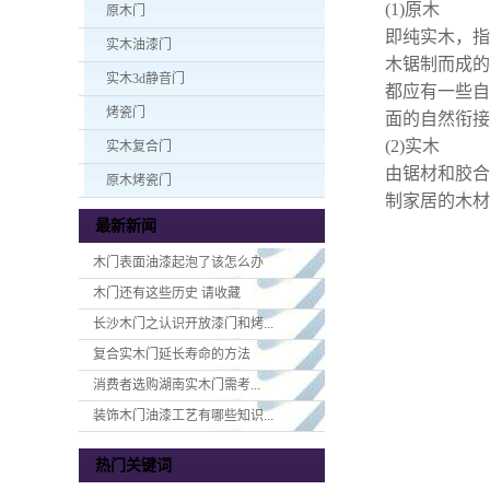
(1)原木
原木门
即纯实木，指
实木油漆门
木锯制而成的
实木3d静音门
都应有一些自
烤瓷门
面的自然衔接
(2)实木
实木复合门
由锯材和胶合
原木烤瓷门
制家居的木材
最新新闻
木门表面油漆起泡了该怎么办
木门还有这些历史 请收藏
长沙木门之认识开放漆门和烤...
复合实木门延长寿命的方法
消费者选购湖南实木门​需考...
装饰木门油漆工艺有哪些知识...
热门关键词