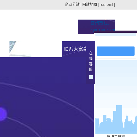
企业分站
|
网站地图
|
rss
|
xml
|
咨询热线：
400-100-4879
在线留言
址的
新闻资讯
联系大富豪官方下载地
在
线
集团动态
客
址
>
服
行业新闻