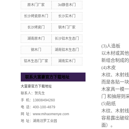
原木门厂家
3d静音木门
长沙烤瓷原木门
长沙实木门
长沙烤瓷门
钢木门厂家
湖南原木门
长沙铝木生态门
(3)人造板
钢木门
湖南铝木生态门
以木材或其他
新组合制成的
铝木生态门厂家
湖南实木门
(4)木皮
木纹、木射线
联系大富豪官方下载地址
而是各贴一块
大富豪官方下载地址
木家具一模一
联系人：贺先生
门 和抽屉则
手 机：13808494260
(5)贴纸
电 话：400-100-4879
木纹、木射线
网 址：www.mihaomenye.com
容易露出破绽
地 址：湖南汨罗工业园
面）。