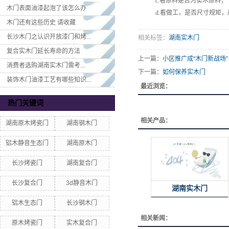
c.看原料是否为实木原料；
木门表面油漆起泡了该怎么办
d.看做工，是否尺寸规矩，
木门还有这些历史 请收藏
长沙木门之认识开放漆门和烤...
相关标签：
湖南实木门
复合实木门延长寿命的方法
上一篇：
小区推广成“木门新战场”
消费者选购湖南实木门​需考...
下一篇：
如何保养实木门
装饰木门油漆工艺有哪些知识...
最近浏览：
热门关键词
相关产品：
湖南原木烤瓷门
湖南钢木门
铝木静音生态门
湖南原木门
长沙烤瓷门
湖南复合门
长沙复合门
3d静音木门
湖南实木门
铝木生态门
长沙钢木门
相关新闻：
原木烤瓷门
实木复合门