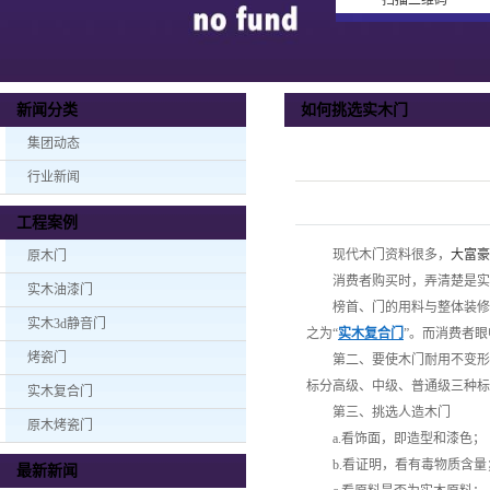
扫描二维码
如何挑选实木门
新闻分类
集团动态
行业新闻
工程案例
现代木门资料很多，
大富豪
原木门
消费者购买时，弄清楚是实木、
实木油漆门
榜首、门的用料与整体装修的
实木3d静音门
之为“
实木复合门
”。而消费者
烤瓷门
第二、要使木门耐用不变形，
标分高级、中级、普通级三种标
实木复合门
第三、挑选人造木门
原木烤瓷门
a.看饰面，即造型和漆色；
b.看证明，看有毒物质含量
最新新闻