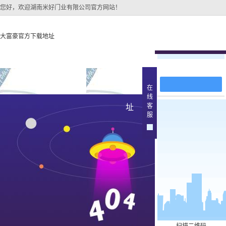
您好，欢迎湖南米好门业有限公司官方网站！
大富豪官方下载地址
在线留言
大富豪官方下载地址
关于大富豪官方下载地
大富豪官方下
在
线
大富豪官方下载地址的
原木
客
址
产品中
服
大富豪官方下载地址的
简介
实木油
组织架构
文化
实木3d
公司团队
烤瓷
荣誉资质
实木复
原木烤