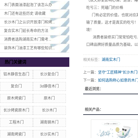
气氛欠好更影响心情、进食、睡
木门表面油漆起泡了该怎么办
吃亏三：死磕门的价格
木门还有这些历史 请收藏
门有必定的价值，也就对应其
长沙木门之认识开放漆门和烤...
输了质量，这才是真实的吃亏！
境！
复合实木门延长寿命的方法
消费者装修买门常常怕吃亏，
消费者选购湖南实木门​需考...
口碑品牌好质量品质为基础，以
装饰木门油漆工艺有哪些知识...
相关标签：
湖南实木门
热门关键词
上一篇：
​坚守“工匠精神”长沙木
铝木静音生态门
长沙复合门
下一篇：
如何选购称心如意的木
复合门
3d静音木门
最近浏览：
原木烤瓷门
原木门
相关产品：
长沙烤瓷原木门
长沙木门
工程木门
湖南钢木门
湖南烤瓷门
长沙实木门