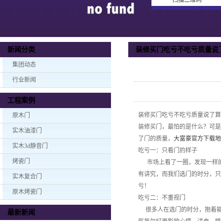
扫描二维码
装修买门吃亏不吃亏质量说
新闻分类
集团动态
行业新闻
工程案例
装修买门吃亏不吃亏质量说了算
原木门
装修买门，最怕的是什么？可是
实木油漆门
了门的质量，
大富豪官方下载地
实木3d静音门
吃亏一：只看门的样子
烤瓷门
市场上看了一圈，发现一样的
有讲究，而我们选门的时分，只
实木复合门
亏！
原木烤瓷门
吃亏二：不重视门
很多人在选门的时分，抱着能
最新新闻