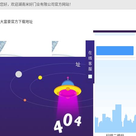
您好，欢迎湖南米好门业有限公司官方网站！
大富豪官方下载地址
在线留言
大富豪官方下载地址
关于大富豪官方下载地
大富豪官方下
在
线
大富豪官方下载地址的
原木
客
址
产品中
服
大富豪官方下载地址的
简介
实木油
组织架构
文化
实木3d
公司团队
烤瓷
荣誉资质
实木复
原木烤