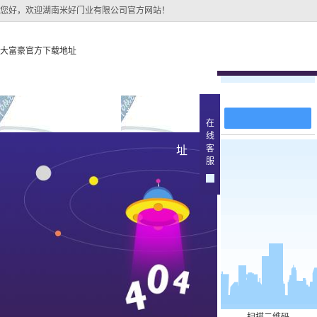
您好，欢迎湖南米好门业有限公司官方网站！
大富豪官方下载地址
在线留言
大富豪官方下载地址
关于大富豪官方下载地
大富豪官方下
在
线
大富豪官方下载地址的
原木
客
址
产品中
服
大富豪官方下载地址的
简介
实木油
组织架构
文化
实木3d
公司团队
烤瓷
荣誉资质
实木复
原木烤