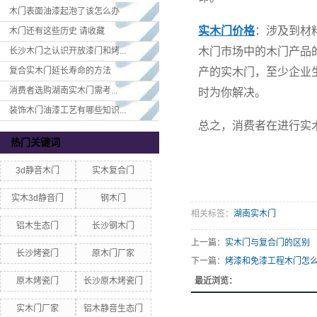
木门表面油漆起泡了该怎么办
实木门价格
：涉及到材
木门还有这些历史 请收藏
木门市场中的木门产品
长沙木门之认识开放漆门和烤...
复合实木门延长寿命的方法
产的实木门，至少企业
消费者选购湖南实木门​需考...
时为你解决。
装饰木门油漆工艺有哪些知识...
总之，消费者在进行实
热门关键词
3d静音木门
实木复合门
实木3d静音门
钢木门
相关标签：
湖南实木门
铝木生态门
长沙钢木门
上一篇：
实木门与复合门的区别
长沙烤瓷门
原木门厂家
下一篇：
烤漆和免漆工程木门怎
原木烤瓷门
长沙原木烤瓷门
最近浏览：
实木门厂家
铝木静音生态门