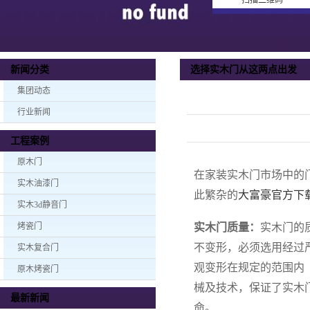
扫描二维码
选择实木门从这两点出发
新闻分类
集团动态
行业新闻
工程案例
原木门
在家装实木门市场中的
实木油漆门
此繁杂的
大富豪官方下
实木3d静音门
烤瓷门
实木门质量：
实木门的
不变形，必须选用经过
实木复合门
观变形在规定的范围内（
原木烤瓷门
械及技术，保证了实木
最新新闻
命。