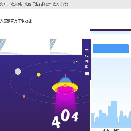
您好，欢迎湖南米好门业有限公司官方网站！
大富豪官方下载地址
在线留言
大富豪官方下载地址
关于大富豪官方下载地
大富豪官方下
在
线
大富豪官方下载地址的
原木
客
址
产品中
服
大富豪官方下载地址的
简介
实木油
组织架构
文化
实木3d
公司团队
烤瓷
荣誉资质
实木复
原木烤