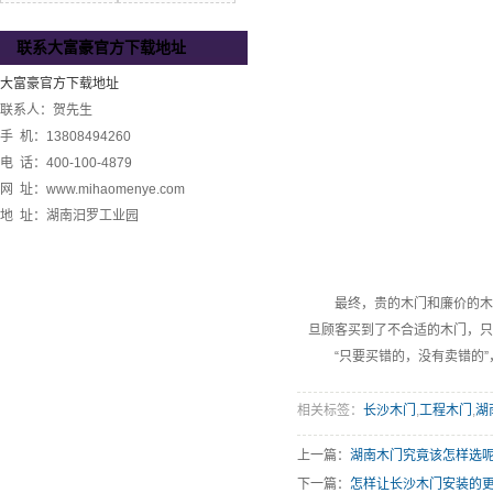
联系大富豪官方下载地址
大富豪官方下载地址
联系人：贺先生
手 机：13808494260
电 话：400-100-4879
网 址：www.mihaomenye.com
地 址：湖南汨罗工业园
最终，贵的木门和廉价的木门
旦顾客买到了不合适的木门，只
“只要买错的，没有卖错的”
相关标签：
长沙木门
,
工程木门
,
湖
上一篇：
湖南木门究竟该怎样选
下一篇：
怎样让长沙木门​安装的