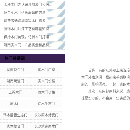
长沙木门之认识开放漆门和烤...
复合实木门延长寿命的方法
消费者选购湖南实木门​需考...
装饰木门油漆工艺有哪些知识...
保持木门美观，记得木门打蜡...
湖南实木门：产品质量和品牌...
热门关键词
湖南复合门
实木门厂家
首先，有的从外观上来说没有
木门外表润滑，摸起来手感顺滑
湖南烤瓷门
实木门价格
起的，影响漂亮。一起，贵的木
其次，从内部原料来说，廉价
工程木门
原木门价格
往是实心的，不会用一些劣质的
原木门
铝木生态门
铝木静音生态门
长沙原木烤瓷门
实木复合门
长沙烤瓷原木门