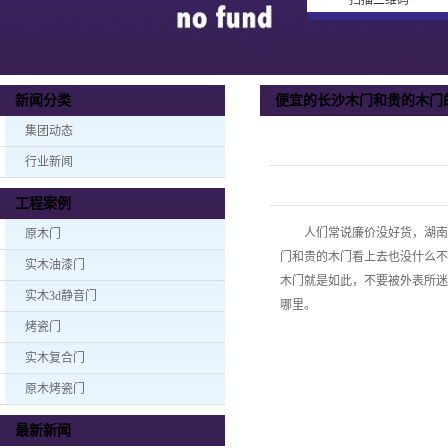
扫描二维码
便宜的长沙木门和贵的木门
新闻分类
集团动态
行业新闻
工程案例
人们常说廉价没好货，湖南米
原木门
门和贵的木门看上去也没什么不
实木油漆门
木门就是如此，不要被外表所迷
实木3d静音门
哪里。
烤瓷门
实木复合门
原木烤瓷门
最新新闻