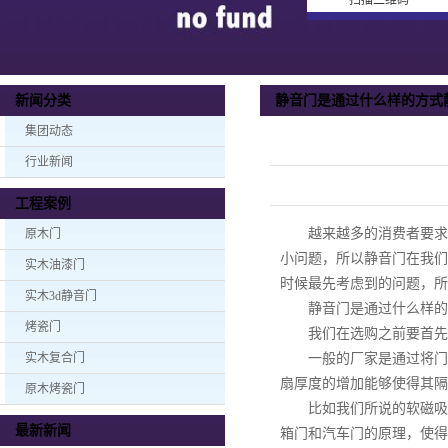
扫描二维码
静音门是通过什么样的方式
新闻分类
集团动态
行业新闻
工程案例
越来越多的消费者要求静
原木门
小问题，所以静音门在我们
实木油漆门
时候最先考虑到的问题，所
实木3d静音门
静音门是通过什么样的
烤瓷门
我们在选购之前要首先弄
一般的厂家是通过将门扇
实木复合门
扇厚度的增加能够使得其隔
原木烤瓷门
比如我们所说的软磁吸，
最新新闻
箱门和汽车门的原理，使得