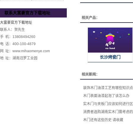
联系大富豪官方下载地址
相关产品：
大富豪官方下载地址
联系人：贺先生
手 机：13808494260
电 话：400-100-4879
网 址：www.mihaomenye.com
长沙烤瓷门
地 址：湖南汨罗工业园
相关新闻：
装饰木门油漆工艺有哪些知识点
木门表面油漆起泡了该怎么办
实木门与夹板门应该如何进行区
消费者选购湖南实木门​需考虑
木门还有这些历史 请收藏