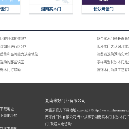
烤瓷门
湖南实木门
长沙烤瓷门
比较好你知道吗？
复合实木门延长寿命
该如何进行区分?
长沙木门之认识开放
质量和品牌能力决定地位
消费者选购湖南实木
选购的那些误区
怎样辨别长沙木门是
得木门打蜡呦
装饰木门油漆工艺有
湖南米好门业有限公司
下载地址
大富豪官方下载地址 copyright ©http://www.mihaomenye.
下载地址的
南米好门业有限公司 专业从事于
湖南实木门
,
长沙木门
,
门
, 欢迎来电咨询!