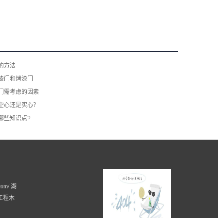
的方法
漆门和烤漆门
门​需考虑的因素
空心还是实心？
哪些知识点?
com/ 湖
工程木