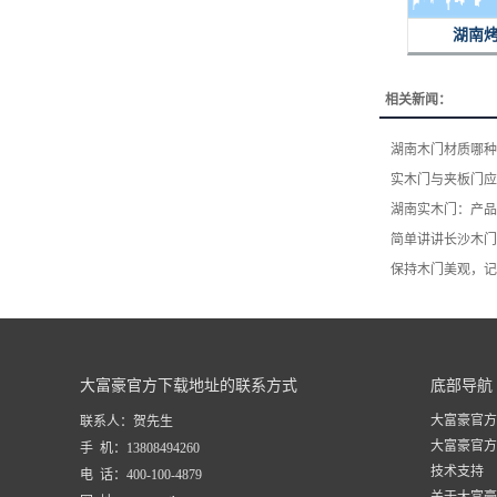
湖南
相关新闻：
湖南木门材质哪种
实木门与夹板门应
湖南实木门：产品
简单讲讲长沙木门
保持木门美观，记
大富豪官方下载地址的联系方式
底部导航
大富豪官方
联系人：贺先生
大富豪官方
手 机：13808494260
技术支持
电 话：400-100-4879