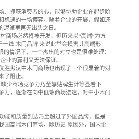
场、抓获消费者的心，能够协助企业在起步阶
和机遇的一场博弈。随着企业的开展，假如还
的泥淖里再无出头之日。
村商场必然将被开发。但历来以“高端”为方
于一线 木门品牌 来说此举会损害其高端形
有限的情况下，一个杰出的对立也是很难处理：
门企业的赢利又无法保证。
优胜劣汰中木门商场也出现了一个很显着的对
来了阻止。
、缺少商场竞争力乃至靠贴牌生计等显着下
争力，逐渐在向中低端商场浸透，对中小木门
功能和质量到达乃至超过了外国品牌，但是
我国高端木门商场。除历史 原因外，国内企