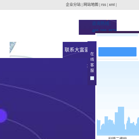
企业分站
|
网站地图
|
rss
|
xml
|
咨询热线：
400-100-4879
在线留言
址的
新闻资讯
联系大富豪官方下载地
在
线
集团动态
客
址
>
服
行业新闻