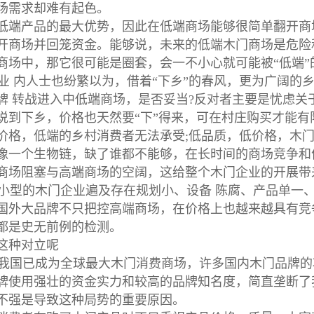
场需求却难有起色。
低端产品的最大优势，因此在低端商场能够很简单翻开商
开商场并回笼资金。能够说，未来的低端木门商场是危险
商场中，那它很可能是圈套，会一不小心就可能被“低端”
 内人士也纷繁以为，借着“下乡”的春风，更为广阔的乡
牌 转战进入中低端商场，是否妥当?反对者主要是忧虑关
说到下乡，价格也天然要“下”得来，可在村庄购买才能
价格，低端的乡村消费者无法承受;低品质，低价格，木
像一个生物链，缺了谁都不能够，在长时间的商场竞争和
商场阻塞与高端商场的空阔，这给整个木门企业的开展带
型的木门企业遍及存在规划小、设备 陈腐、产品单一
国外大品牌不只把控高端商场，在价格上也越来越具有竞
都是史无前例的检测。
这种对立呢
国已成为全球最大木门消费商场，许多国内木门品牌的
牌使用强壮的资金实力和较高的品牌知名度，简直垄断了
不强是导致这种局势的重要原因。