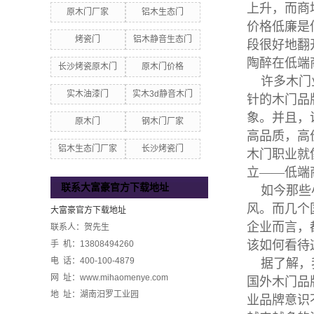
上升，而商
原木门厂家
铝木生态门
价格低廉是
烤瓷门
铝木静音生态门
段很好地翻
陶醉在低端
长沙烤瓷原木门
原木门价格
许多木门业
实木油漆门
实木3d静音木门
针的木门品
象。并且，
原木门
钢木门厂家
高品质，高
铝木生态门厂家
长沙烤瓷门
木门职业就
立——低端
联系大富豪官方下载地址
如今那些小
风。而几个
大富豪官方下载地址
企业而言，
联系人：贺先生
该如何看待
手 机：13808494260
电 话：400-100-4879
据了解，我
网 址：www.mihaomenye.com
国外木门品
地 址：湖南汨罗工业园
业品牌意识