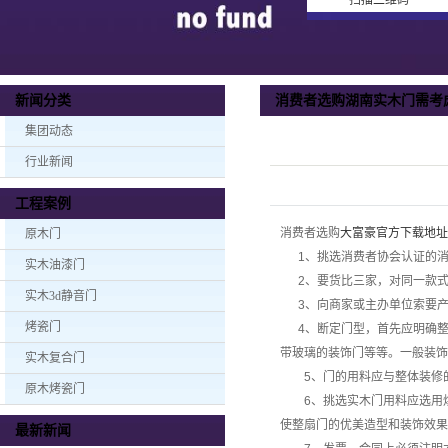
扫描二维码
消费者选购湖南实木门​需考
新闻分类
集团动态
行业新闻
工程案例
消费者选购
大富豪官方下载地址
原木门
1、挑选消费者协会认证的消
实木油漆门
2、要货比三家，对同一款式
实木3d静音门
3、向商家或主办单位索要产
烤瓷门
4、断定门型，首先应明确整
带玻璃的装饰门等等。一般装饰
实木复合门
5、门的用料应与整体装修的
原木烤瓷门
6、挑选实木门用料应选用烘
使整扇门的优美造型和装饰效果
最新新闻