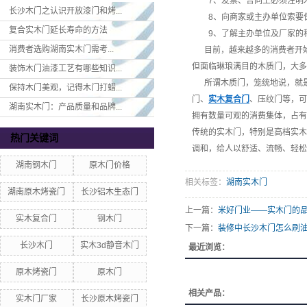
7、发票、合同上必须注明木
长沙木门之认识开放漆门和烤...
8、向商家或主办单位索要
复合实木门延长寿命的方法
9、了解主办单位及厂家的称
消费者选购湖南实木门​需考...
目前，越来越多的消费者开始
但面临琳琅满目的木质门，大
装饰木门油漆工艺有哪些知识...
所谓木质门，笼统地说，就是
保持木门美观，记得木门打蜡...
门、
实木复合门
、压纹门等，可
湖南实木门：产品质量和品牌...
拥有数量可观的消费集体，占有
传统的实木门，特别是高档实木
热门关键词
调和，给人以舒适、流畅、轻松
湖南钢木门
原木门价格
相关标签：
湖南实木门
湖南原木烤瓷门
长沙铝木生态门
上一篇：
米好门业——实木门的
实木复合门
钢木门
下一篇：
装修中长沙木门怎么刷油
长沙木门
实木3d静音木门
最近浏览：
原木烤瓷门
原木门
相关产品：
实木门厂家
长沙原木烤瓷门