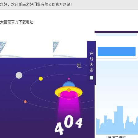
您好，欢迎湖南米好门业有限公司官方网站！
大富豪官方下载地址
在线留言
大富豪官方下载地址
关于大富豪官方下载地
大富豪官方下
在
线
大富豪官方下载地址的
原木
客
址
产品中
服
大富豪官方下载地址的
简介
实木油
组织架构
文化
实木3d
公司团队
烤瓷
荣誉资质
实木复
原木烤