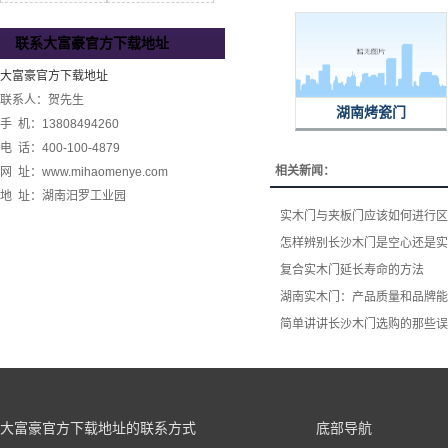
联系大富豪官方下载地址
大富豪官方下载地址
联系人：贺先生
湖南烤瓷门
手 机：13808494260
电 话：400-100-4879
相关新闻：
网 址：www.mihaomenye.com
地 址：湖南汨罗工业园
实木门与夹板门应该如何进行区
怎样辨别长沙木门是空心还是实
复合实木门延长寿命的方法
湖南实木门：产品质量和品牌能
简单讲讲长沙木门选购的那些误
大富豪官方下载地址的联系方式
底部导航