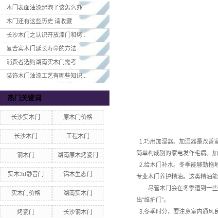
木门表面油漆起泡了该怎么办
木门还有这些历史 请收藏
长沙木门之认识开放漆门和烤...
复合实木门延长寿命的方法
消费者选购湖南实木门​需考...
装饰木门油漆工艺有哪些知识...
热门关键词
长沙实木门
原木门价格
长沙木门
工程木门
1.巧用加湿器。加湿器是改善
简单构成别的家电发作毛病。加
钢木门
湖南原木烤瓷门
2.给木门补水。冬季能够勤拖
实木3d静音门
铝木生态门
专业木门养护精油。这类精油能
尽管木门会在冬季遭到一些影
实木门价格
湖南实木门
出“维护门”。
3.冬季时分，要注意室内通风
烤瓷门
长沙钢木门