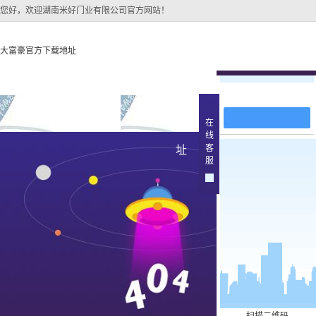
您好，欢迎湖南米好门业有限公司官方网站！
大富豪官方下载地址
在线留言
大富豪官方下载地址
关于大富豪官方下载地
大富豪官方下
在
线
大富豪官方下载地址的
原木
客
址
产品中
服
大富豪官方下载地址的
简介
实木油
组织架构
文化
实木3d
公司团队
烤瓷
荣誉资质
实木复
原木烤