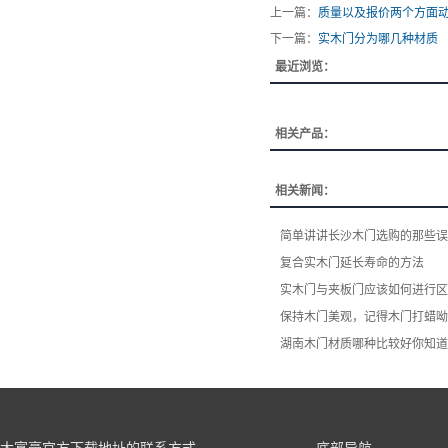
上一篇：
质量以及报价两个方面
下一篇：
实木门分为哪几种材质
最近浏览：
相关产品：
相关新闻：
简单讲讲长沙木门选购的那些误
复合实木门延长寿命的方法
实木门与夹板门应该如何进行区
保持木门美观，记得木门打蜡呦
湖南木门材质哪种比较好你知道