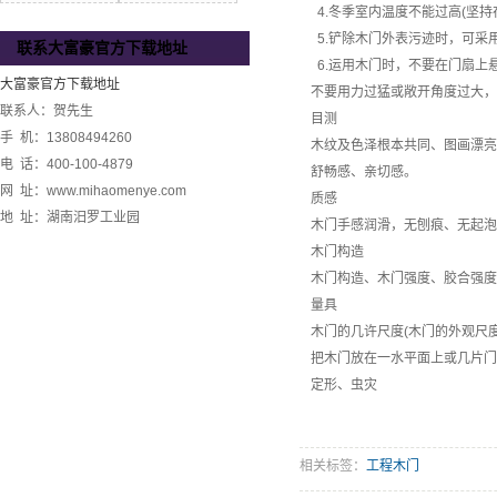
4.冬季室内温度不能过高(坚
5.铲除木门外表污迹时，可采
联系大富豪官方下载地址
6.运用木门时，不要在门扇上
大富豪官方下载地址
不要用力过猛或敞开角度过大，
联系人：贺先生
目测
手 机：13808494260
木纹及色泽根本共同、图画漂亮
电 话：400-100-4879
舒畅感、亲切感。
网 址：www.mihaomenye.com
质感
地 址：湖南汨罗工业园
木门手感润滑，无刨痕、无起泡
木门构造
木门构造、木门强度、胶合强度
量具
木门的几许尺度(木门的外观尺度
把木门放在一水平面上或几片门
定形、虫灾
相关标签：
工程木门