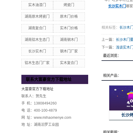
中，可多中特性查
实木油漆门
烤瓷门
长沙实木门
哪家
湖南原木烤瓷门
原木门价格
相关标签：
长沙木
湖南复合门
实木门价格
湖南铝木生态门
湖南钢木门
上一篇：
长沙木门要
下一篇：
浅谈实木
长沙实木门
钢木门厂家
最近浏览：
铝木生态门厂家
实木复合门
相关产品：
联系大富豪官方下载地址
大富豪官方下载地址
联系人：贺先生
手 机：13808494260
电 话：400-100-4879
长沙
网 址：www.mihaomenye.com
地 址：湖南汨罗工业园
相关新闻：