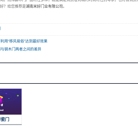
询。而伟爵木门产品特性多样，既能满足消费者对精约时尚特性的寻求，也符合消费
好？给您推荐是
湖南米好门业有限公司
。
门
利用“移风易俗”达到最好效果
门与钢木门两者之间的差异
烤瓷门