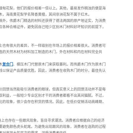
甸花梨，他们的报价相差一倍以上。其他，最易发作稠浊的便是海
木，海南黄花梨学名降香黄檀，其间非洲花梨不属于红木。
外，伟爵木门精选的材料还获得了德法两国的原产地证实，为消费
应各种合格证件，避免因自己短少区别木门材料好坏知识的前提下，
上也有很大的差异，不一样级别在市场上的报价相差很大。消费者可
选的天然木材为材料加工制造的木门，外在材料和内在材料完全共
。
木
复合门
、模压木门代替原木门来获取暴利。而伟爵木门作为原木门
线以保证产品质量优胜。因此，消费者在收购木门的时分，最佳先认
回馈当然能吸引消费者的眼球，但真实意义上的回馈活动并不是每
取利益，一般短少专业区别才干的消费者都看不出其间猫腻。不过，
比的现象，很少会存在积货的情况。因此，在低价促销活动高峰期，
场上也存在一些跟风现象，盲目寻求潮流。消费者应根据自己的经济
要避免颜色虎头蛇尾。为避免出现跟风的现象，消费者在选购的过程