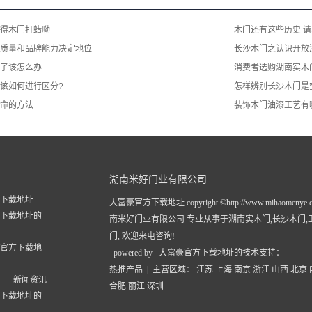
得木门打蜡呦
木门还有这些历史 
质量和品牌能力决定地位
长沙木门之认识开放
了该怎么办
消费者选购湖南实木
该如何进行区分?
怎样辨别长沙木门是
命的方法
装饰木门油漆工艺有
湖南米好门业有限公司
下载地址
大富豪官方下载地址 copyright ©http://www.mihaomenye.
下载地址的
南米好门业有限公司 专业从事于
湖南实木门
,
长沙木门
,
门
, 欢迎来电咨询!
官方下载地
powered by 大富豪官方下载地址的技术支持：
热推产品
| 主营区域：
江苏
上海
南京
浙江
山西
北京
新闻资讯
合肥
丽江
深圳
下载地址的