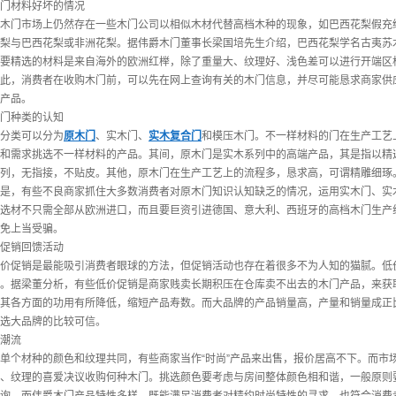
门材料好坏的情况
门市场上仍然存在一些木门公司以相似木材代替高档木种的现象，如巴西花梨假充缅
梨与巴西花梨或非洲花梨。据伟爵木门董事长梁国培先生介绍，巴西花梨学名古夷苏
精选的材料是来自海外的欧洲红榉，除了重量大、纹理好、浅色差可以进行开端区格
此，消费者在收购木门前，可以先在网上查询有关的木门信息，并尽可能恳求商家供
产品。
门种类的认知
分类可以分为
原木门
、实木门、
实木复合门
和模压木门。不一样材料的门在生产工艺
和需求挑选不一样材料的产品。其间，原木门是实木系列中的高端产品，其是指以精
列，无指接，不贴皮。其他，原木门在生产工艺上的流程多，恳求高，可谓精雕细琢
，有些不良商家抓住大多数消费者对原木门知识认知缺乏的情况，运用实木门、实
选材不只需全部从欧洲进口，而且要巨资引进德国、意大利、西班牙的高档木门生产
免上当受骗。
促销回馈活动
促销是最能吸引消费者眼球的方法，但促销活动也存在着很多不为人知的猫腻。低价
。据梁董分析，有些低价促销是商家贱卖长期积压在仓库卖不出去的木门产品，来获
其各方面的功用有所降低，缩短产品寿数。而大品牌的产品销量高，产量和销量成正
选大品牌的比较可信。
潮流
个材种的颜色和纹理共同，有些商家当作“时尚”产品来出售，报价居高不下。而市
、纹理的喜爱决议收购何种木门。挑选颜色要考虑与房间整体颜色相和谐，一般原则