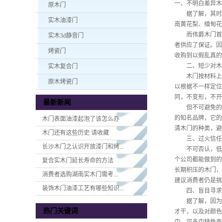
一、不明白差异木
原木门
据了解，其时木
实木油漆门
南黄花梨、缅甸花
而伟爵木门首要
实木3d静音门
者供应了保证。因
烤瓷门
收购到以假乱真的
二、短少对木
实木复合门
木门按材料上
原木烤瓷门
以根据不一样定位
同，不变形，不开
最新新闻
但不可避免的是
的知名品牌，它的
木门表面油漆起泡了该怎么办
清木门的种类，避
木门还有这些历史 请收藏
三、过火信任
长沙木门之认识开放漆门和烤...
不可否认，低价
个公司都能做到的
复合实木门延长寿命的方法
长期积压的木门，
消费者选购湖南实木门​需考...
建议消费者仍是挑
装饰木门油漆工艺有哪些知识...
四、盲目寻求
据了解，因为单
热门关键词
才干，以及对颜色