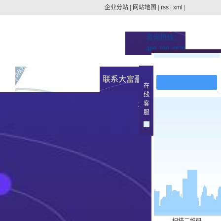
企业分站
|
网站地图
|
rss
|
xml
|
咨询热线：
400-100-4879
在线留言
址的
新闻资讯
联系大富豪官方下载地
在
线
集团动态
客
址
>
服
行业新闻