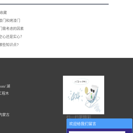
请收藏
漆门和烤漆门
门​需考虑的因素
空心还是实心？
哪些知识点?
com/ 湖
工程木
内蒙古
扫一扫更精彩
欢迎给我们留言