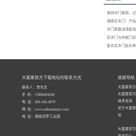
保持木门美观，记
湖南实木门：产品
木门表面油漆起泡
实木门与夹板门应
复合实木门延长寿
大富豪官方下载地址的联系方式
底部导航
大富豪官方
联系人：贺先生
大富豪官方
手 机：13808494260
技术支持
电 话：400-100-4879
关于大富豪
网 址：www.mihaomenye.com
址
地 址：湖南汨罗工业园
大富豪官方