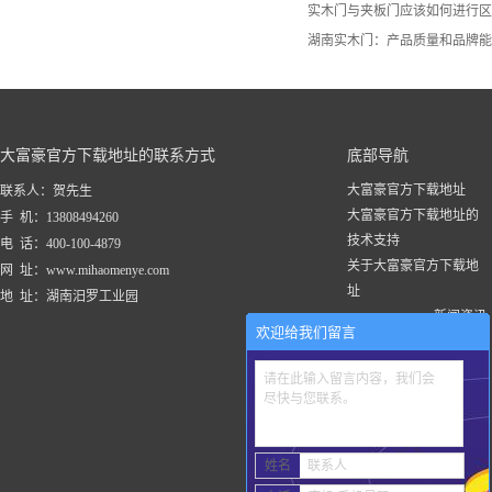
实木门与夹板门应该如何进行区
湖南实木门：产品质量和品牌能
大富豪官方下载地址的联系方式
底部导航
大富豪官方下载地址
联系人：贺先生
大富豪官方下载地址的
手 机：13808494260
技术支持
电 话：400-100-4879
关于大富豪官方下载地
网 址：www.mihaomenye.com
址
地 址：湖南汨罗工业园
新闻资讯
欢迎给我们留言
大富豪官方下载地址的
产品中心
请在此输入留言内容，我们会
联系大富豪官方下载地
尽快与您联系。
址
工程案例
姓名
联系人