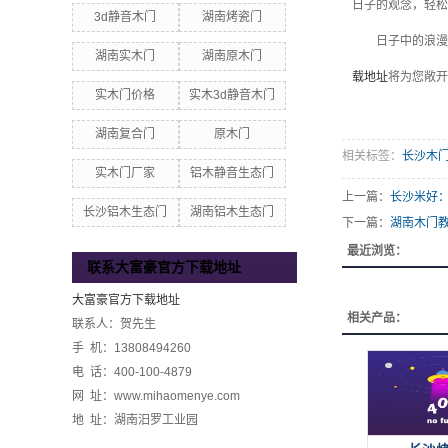
日子的观念，轻松
3d静音木门
湖南烤瓷门
日子中的浪漫
湖南实木门
湖南原木门
载地址
将为您敞开
实木门价格
实木3d静音木门
湖南复合门
原木门
相关标签：
长沙木
实木门厂家
铝木静音生态门
上一篇：
长沙米好
长沙铝木生态门
湖南铝木生态门
下一篇：
湖南木门
最近浏览：
联系大富豪官方下载地址
大富豪官方下载地址
相关产品：
联系人：贺先生
手 机：13808494260
电 话：400-100-4879
网 址：www.mihaomenye.com
地 址：湖南汨罗工业园