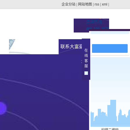
企业分站
|
网站地图
|
rss
|
xml
|
咨询热线：
400-100-4879
在线留言
址的
新闻资讯
联系大富豪官方下载地
在
线
集团动态
客
址
>
服
行业新闻