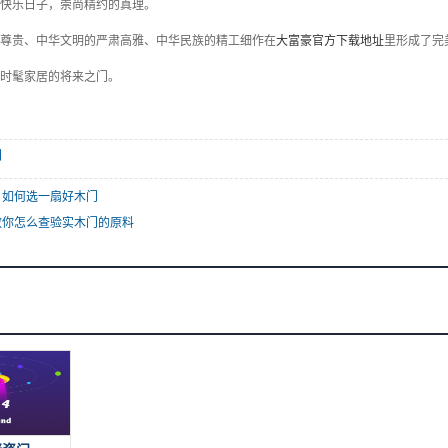
快乐日子，崇尚精约的真理。
尊贵、中华文明的严肃高雅、中华民族的精工细作在
大富豪官方下载地址
里形成了完
时髦家居的将来之门。
门
：如何选一扇好木门
教你怎么查验实木门的原料