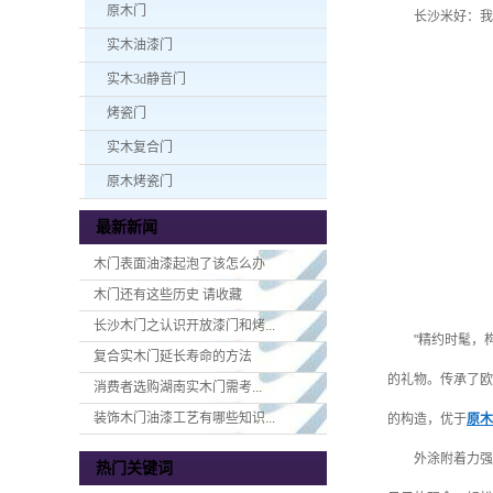
原木门
长沙米好：我
实木油漆门
实木3d静音门
烤瓷门
实木复合门
原木烤瓷门
最新新闻
木门表面油漆起泡了该怎么办
木门还有这些历史 请收藏
长沙木门之认识开放漆门和烤...
"精约时髦，
复合实木门延长寿命的方法
的礼物。传承了欧
消费者选购湖南实木门​需考...
装饰木门油漆工艺有哪些知识...
的构造，优于
原木
外涂附着力强
热门关键词