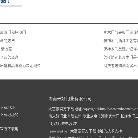
烤瓷门
放漆门和烤漆门
实木门与夹板门应该
命的方法
装饰木门油漆工艺有
 请收藏
保持木门美观，记得
了该怎么办
怎样辨别长沙木门是
质量和品牌能力决定地位
消费者选购湖南实木
湖南米好门业有限公司
下载地址
大富豪官方下载地址 copyright ©http://www.mihaomenye.
下载地址的
南米好门业有限公司 专业从事于
湖南实木门
,
长沙木门
,
门
, 欢迎来电咨询!
官方下载地
powered by 大富豪官方下载地址的技术支持：