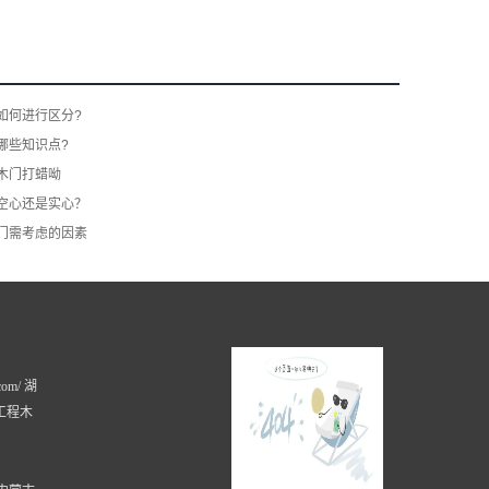
如何进行区分?
哪些知识点?
木门打蜡呦
空心还是实心？
门​需考虑的因素
com/ 湖
工程木