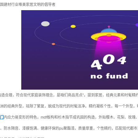
国建材行业唯美家居文明的倡导者
构造合理，符合现代家庭装饰理念，是咱们商品亮点"。提到家居，经典元素和时髦精
洲的经典外型，祛除了繁复，蜕成为现代的时髦洁净。精约凝练个性，每一个外型，
门
内应力易变形的特色，mdf板构和杉木指节成巩固的构造，外贴樱木、花梨、玫瑰
、防水隔音、漆膜饱满、健康环保的pu聚酯漆。质量厚重，个性精约，匹配现代都