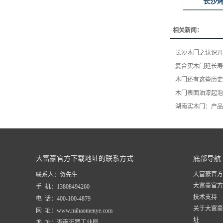
长沙
相关新闻：
长沙木门之认识开
复合实木门延长寿
木门还有这些历史
木门表面油漆起泡
湖南实木门：产品
大富豪官方下载地址的联系方式
底部导航
大富豪官方
联系人：贺先生
大富豪官方
手 机：13808494260
技术支持
电 话：400-100-4879
关于大富豪
网 址：www.mihaomenye.com
址
地 址：湖南汨罗工业园