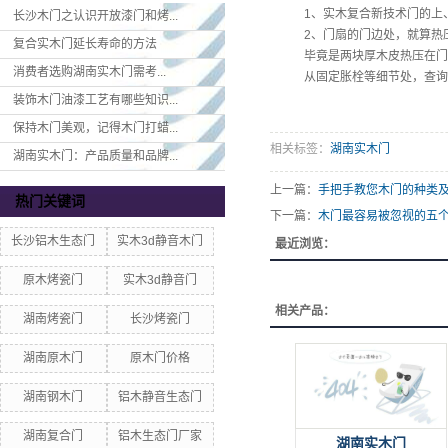
1、实木复合新技术门的上、
长沙木门之认识开放漆门和烤...
2、门扇的门边处，就算热压
复合实木门延长寿命的方法
毕竟是两块厚木皮热压在门扇
消费者选购湖南实木门​需考...
从固定胀栓等细节处，查询该
装饰木门油漆工艺有哪些知识...
保持木门美观，记得木门打蜡...
相关标签：
湖南实木门
湖南实木门：产品质量和品牌...
上一篇：
手把手教您木门的种类
热门关键词
下一篇：
木门最容易被忽视的五
长沙铝木生态门
实木3d静音木门
最近浏览：
原木烤瓷门
实木3d静音门
相关产品：
湖南烤瓷门
长沙烤瓷门
湖南原木门
原木门价格
湖南钢木门
铝木静音生态门
湖南复合门
铝木生态门厂家
湖南实木门