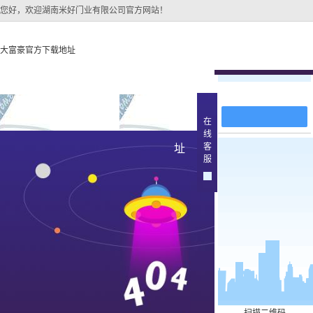
您好，欢迎湖南米好门业有限公司官方网站！
大富豪官方下载地址
在线留言
大富豪官方下载地址
关于大富豪官方下载地
大富豪官方下
在
线
大富豪官方下载地址的
原木
客
址
产品中
服
大富豪官方下载地址的
简介
实木油
组织架构
文化
实木3d
公司团队
烤瓷
荣誉资质
实木复
原木烤