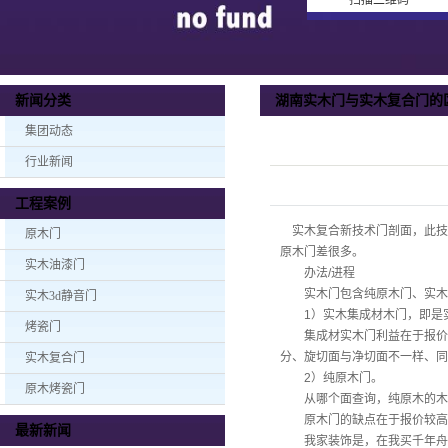
扫描二维码
湖南实木门与实木复合门的
新闻分类
集团动态
行业新闻
工程案例
实木复合新技术门剖面，此技
原木门
原木门差很多。
实木油漆门
办法/进程
实木门包含纯原木门、实木
实木3d静音门
1）实木集成材木门，即是实
烤瓷门
集成材实木门利益在于报价较
分、旋切面与净切面不一样、同
实木复合门
2）纯原木门。
原木烤瓷门
从哪个面查询，纯原木的木
原木门的缺点在于报价较高，
最新新闻
我家装饰是，在我买千年舟实