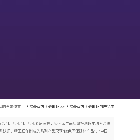
您的当前位置：
大富豪官方下载地址
>>
大富豪官方下载地址的产品中
心
>>
日照原木烤瓷门
复合门、原木门、原木套房家具，经国家产品质量检测逐年均为合格
质量体系认证，精工细作制成的系列产品荣获“绿色环保建材产品”，“中国