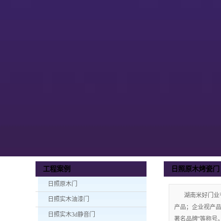
日照原木烤瓷门
工程案例
日照原木门
湖南米好门业
日照实木油漆门
产品；企业视产品质
日照实木3d静音门
著名品牌”等称号。手