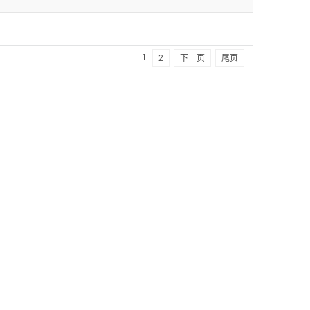
1
2
下一页
尾页