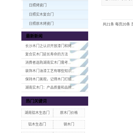
日照烤瓷门
日照实木复合门
日照原木烤瓷门
共21条
每页20条
最新新闻
长沙木门之认识开放漆门和烤...
复合实木门延长寿命的方法
消费者选购湖南实木门​需考...
装饰木门油漆工艺有哪些知识...
保持木门美观，记得木门打蜡...
湖南实木门：产品质量和品牌...
热门关键词
湖南铝木生态门
原木门价格
铝木生态门
钢木门