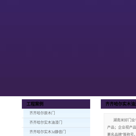
齐齐哈尔实木油
工程案例
齐齐哈尔原木门
湖南米好门业
齐齐哈尔实木油漆门
产品；企业视产品质
齐齐哈尔实木3d静音门
著名品牌”等称号。手