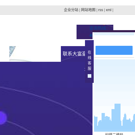
企业分站
|
网站地图
|
rss
|
xml
|
咨询热线：
400-100-4879
在线留言
在
址的
新闻资讯
联系大富豪官方下载地
线
客
集团动态
服
址
>
行业新闻