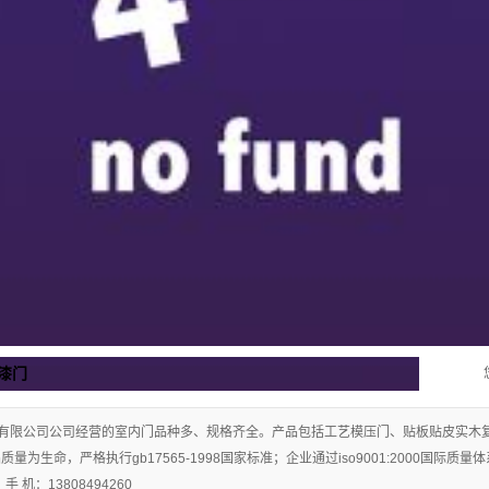
漆门
有限公司公司经营的室内门品种多、规格齐全。产品包括工艺模压门、贴板贴皮实木
量为生命，严格执行gb17565-1998国家标准；企业通过iso9001:2000国际
 机：13808494260