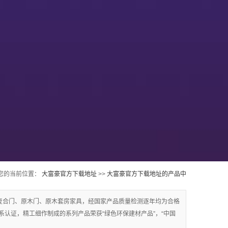
您的当前位置：
大富豪官方下载地址
>>
大富豪官方下载地址的产品中
心
>>
齐齐哈尔实木油漆门
复合门、原木门、原木套房家具，经国家产品质量检测逐年均为合格
质量体系认证，精工细作制成的系列产品荣获“绿色环保建材产品”，“中国