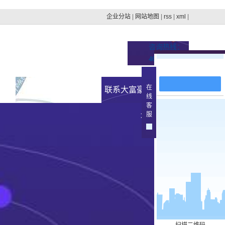
企业分站
|
网站地图
|
rss
|
xml
|
咨询热线：
400-100-4879
在线留言
在
址的
新闻资讯
联系大富豪官方下载地
线
客
集团动态
服
址
>
行业新闻