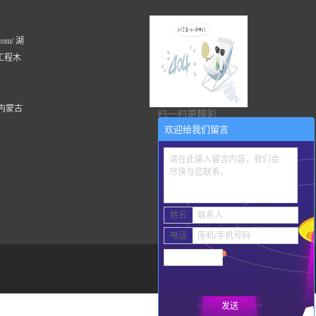
com/ 湖
工程木
内蒙古
扫一扫更精彩
欢迎给我们留言
请在此输入留言内容，我们会
尽快与您联系。
姓名
联系人
电话
座机/手机号码