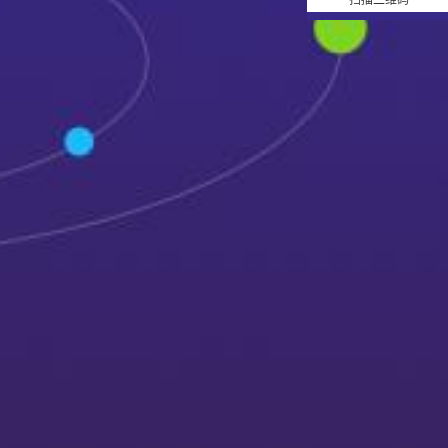
扫描二维码