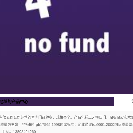
地址的产品中心
有限公司公司经营的室内门品种多、规格齐全。产品包括工艺模压门、贴板贴皮实木
量为生命，严格执行gb17565-1998国家标准；企业通过iso9001:2000国际
 机：13808494260