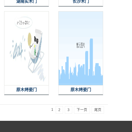
湖南实木门
长沙木门
原木烤瓷门
原木烤瓷门
1
2
3
下一页
尾页