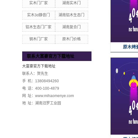
实木门厂家
湖南实木门
实木3d静音门
湖南铝木生态门
铝木生态门厂家
湖南复合门
钢木门厂家
原木门价格
原木烤
联系大富豪官方下载地址
大富豪官方下载地址
联系人：贺先生
手 机：13808494260
电 话：400-100-4879
网 址：www.mihaomenye.com
地 址：湖南汨罗工业园