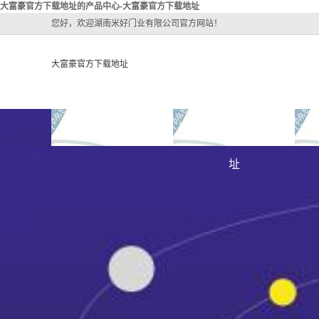
大富豪官方下载地址的产品中心-大富豪官方下载地址
您好，欢迎湖南米好门业有限公司官方网站！
大富豪官方下载地址
大富豪官方下载地址
关于大富豪官方下载地
大
大富豪官方下载地址的
址
大富豪官方下载地址的
简介
组织架构
文化
公司团队
荣誉资质