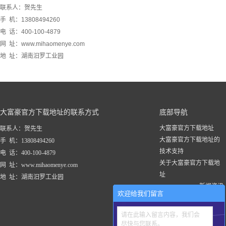
联系人：贺先生
手 机：13808494260
电 话：400-100-4879
网 址：www.mihaomenye.com
地 址：湖南汨罗工业园
大富豪官方下载地址的联系方式
底部导航
大富豪官方下载地址
联系人：贺先生
大富豪官方下载地址的
手 机：13808494260
技术支持
电 话：400-100-4879
关于大富豪官方下载地
网 址：www.mihaomenye.com
址
地 址：湖南汨罗工业园
新闻资讯
欢迎给我们留言
大富豪官方下载地址的
产品中心
请在此输入留言内容，我们会
联系大富豪官方下载地
尽快与您联系。