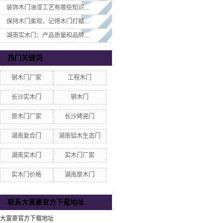
装饰木门油漆工艺有哪些知识...
保持木门美观，记得木门打蜡...
湖南实木门：产品质量和品牌...
热门关键词
钢木门厂家
工程木门
长沙实木门
钢木门
原木门厂家
长沙烤瓷门
湖南复合门
湖南铝木生态门
湖南实木门
实木门厂家
实木门价格
湖南原木门
联系大富豪官方下载地址
大富豪官方下载地址