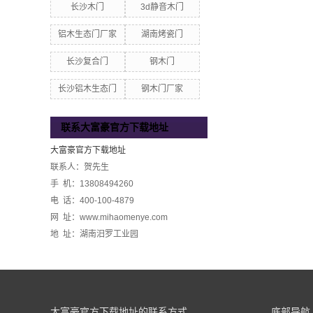
长沙木门
3d静音木门
铝木生态门厂家
湖南烤瓷门
长沙复合门
钢木门
长沙铝木生态门
钢木门厂家
联系大富豪官方下载地址
大富豪官方下载地址
联系人：贺先生
手 机：13808494260
电 话：400-100-4879
网 址：www.mihaomenye.com
地 址：湖南汨罗工业园
大富豪官方下载地址的联系方式
底部导航