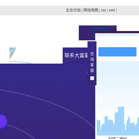
企业分站
|
网站地图
|
rss
|
xml
|
咨询热线：
400-100-4879
在线留言
在
址的
新闻资讯
联系大富豪官方下载地
线
客
集团动态
服
址
>
行业新闻