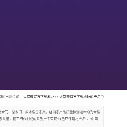
您的当前位置：
大富豪官方下载地址
>>
大富豪官方下载地址的产品中
心
>>
鞍山实木3d静音门
复合门、原木门、原木套房家具，经国家产品质量检测逐年均为合格
质量体系认证，精工细作制成的系列产品荣获“绿色环保建材产品”，“中国