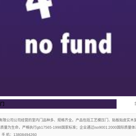
音门
有限公司公司经营的室内门品种多、规格齐全。产品包括工艺模压门、贴板贴皮实木
量为生命，严格执行gb17565-1998国家标准；企业通过iso9001:2000国际
 机：13808494260