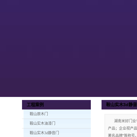
鞍山实木3d静
工程案例
鞍山原木门
湖南米好门业
鞍山实木油漆门
产品；企业视产品质
鞍山实木3d静音门
著名品牌”等称号。手