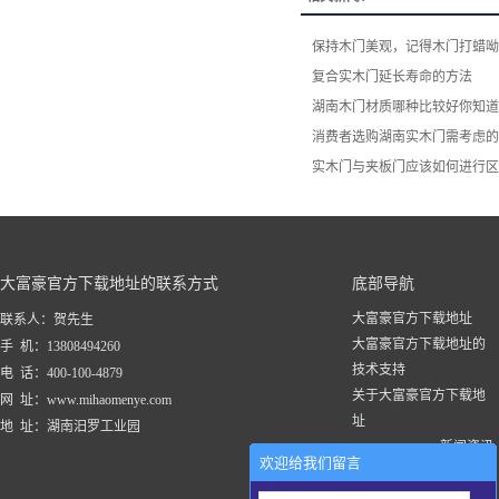
保持木门美观，记得木门打蜡呦
复合实木门延长寿命的方法
湖南木门材质哪种比较好你知道
消费者选购湖南实木门​需考虑
实木门与夹板门应该如何进行区
大富豪官方下载地址的联系方式
底部导航
大富豪官方下载地址
联系人：贺先生
大富豪官方下载地址的
手 机：13808494260
技术支持
电 话：400-100-4879
关于大富豪官方下载地
网 址：www.mihaomenye.com
址
地 址：湖南汨罗工业园
新闻资讯
欢迎给我们留言
大富豪官方下载地址的
产品中心