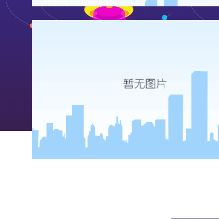
ORDER PROCESS