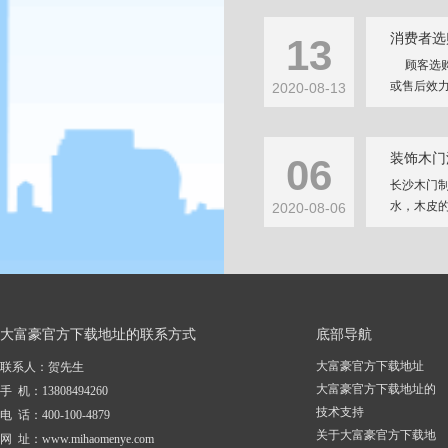
消费者选
13
顾客选购
或售后效力
2020-08-13
装饰木门
06
长沙木门
水，木皮的
2020-08-06
大富豪官方下载地址的联系方式
底部导航
大富豪官方下载地址
联系人：贺先生
大富豪官方下载地址的
手 机：13808494260
技术支持
电 话：400-100-4879
关于大富豪官方下载地
网 址：www.mihaomenye.com