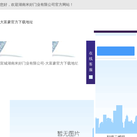
您好，欢迎湖南米好门业有限公司官方网站！
大富豪官方下载地址
在线留言
大富豪官方下载地址
关于大富豪官方下载地
大富豪官方下
在
线
大富豪官方下载地址的
宣城湖南米好门业有限公司-大富豪官方下载地址
客
址
产品中
服
大富豪官方下载地址的
简介
组织架构
文化
公司团队
荣誉资质