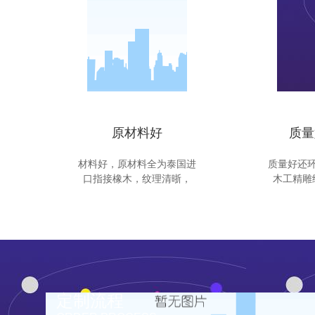
原材料好
质量
材料好，原材料全为泰国进
质量好还
口指接橡木，纹理清晣，
木工精雕
定制流程