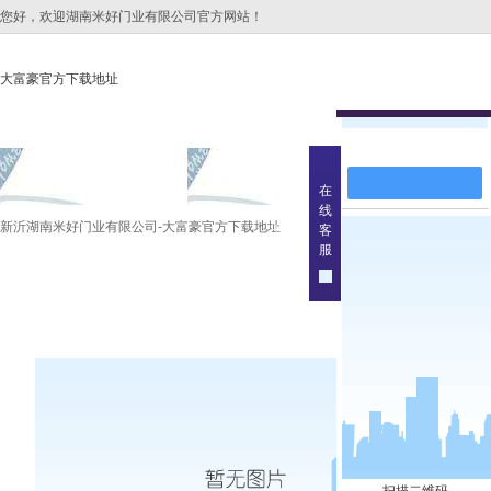
您好，欢迎湖南米好门业有限公司官方网站！
大富豪官方下载地址
在线留言
大富豪官方下载地址
关于大富豪官方下载地
大富豪官方下
在
线
大富豪官方下载地址的
新沂湖南米好门业有限公司-大富豪官方下载地址
客
址
产品中
服
大富豪官方下载地址的
简介
组织架构
文化
公司团队
荣誉资质