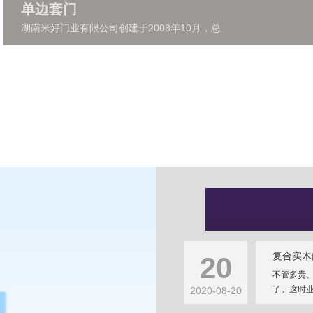
单边套门
湖南米好门业有限公司创建于2008年10月，总
复合实木
20
不管多贵
了。这时业
2020-08-20