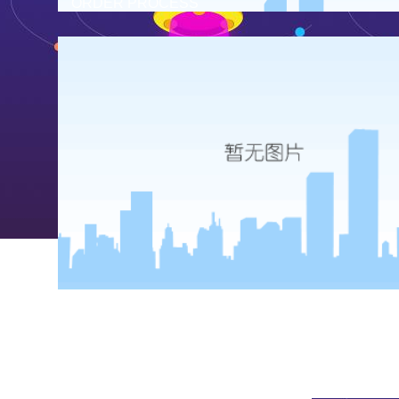
ORDER PROCESS