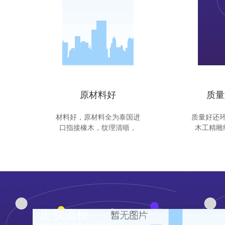
原材料好
质量
材料好，原材料全为泰国进
质量好还
口指接橡木，纹理清晣，
木工精雕
定制流程