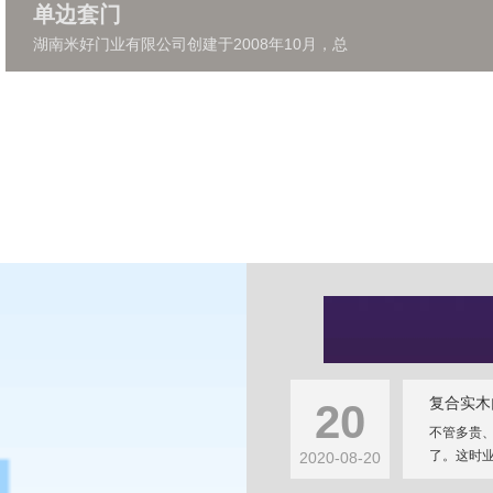
单边套门
湖南米好门业有限公司创建于2008年10月，总
复合实木
20
不管多贵
了。这时业
2020-08-20