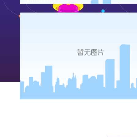
ORDER PROCESS