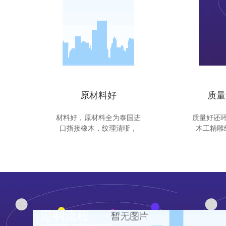
原材料好
质量
材料好，原材料全为泰国进
质量好还
口指接橡木，纹理清晣，
木工精雕
定制流程