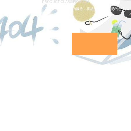
PRODUCT CLASSIFICATION
米好门业您安心的选择，为客户提供高品质的服务，将品质献给懂生活的您！