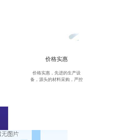
价格实惠
价格实惠，先进的生产设
备，源头的材料采购，严控