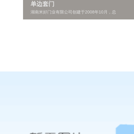
单边套门
湖南米好门业有限公司创建于2008年10月，总