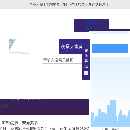
企业分站
|
网站地图
|
rss
|
xml
|
您暂无新询盘信息！
咨询热线：
400-100-4879
在线留言
址的
新闻资讯
联系大富豪官方下载地
在
线
集团动态
客
址
>
服
行业新闻
公司
汇聚点滴，安知其多。”
10月，总部位于湖南汨罗工业园，距汨罗高铁站2公