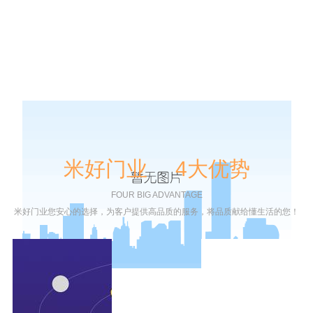
米好门业 4大优势
FOUR BIG ADVANTAGE
米好门业您安心的选择，为客户提供高品质的服务，将品质献给懂生活的您！