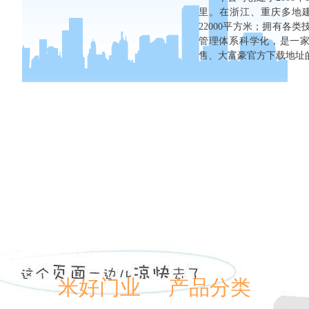
里。在浙江、重庆多地建
22000平方米；拥有各
管理体系科学化，是一
售、大富豪官方下载地址
了解详情>>
米好门业 产品分类