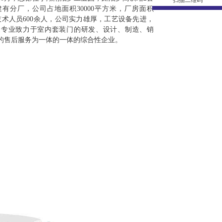
扫描二维码
有分厂，公司占地面积30000平方米，厂房面积
类技术人员600余人，公司实力雄厚，工艺设备先进，
家专业致力于室内套装门的研发、设计、制造、销
的售后服务为一体的一体的综合性企业。