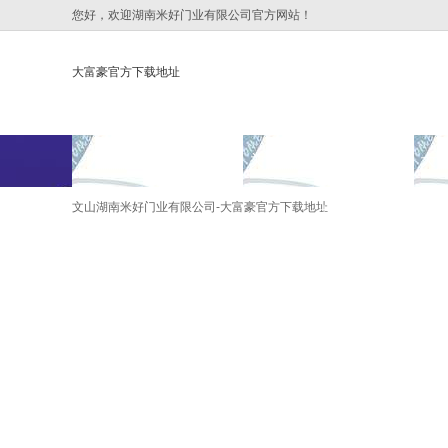
您好，欢迎湖南米好门业有限公司官方网站！
大富豪官方下载地址
大富豪官方下载地址
关于大富豪官方下载地
大
大富豪官方下载地址的
文山湖南米好门业有限公司-大富豪官方下载地址
址
大富豪官方下载地址的
简介
组织架构
文化
公司团队
荣誉资质