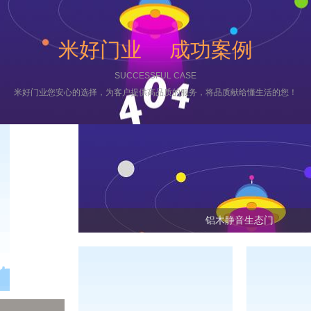
米好门业 成功案例
SUCCESSFUL CASE
米好门业您安心的选择，为客户提供高品质的服务，将品质献给懂生活的您！
铝木静音生态门