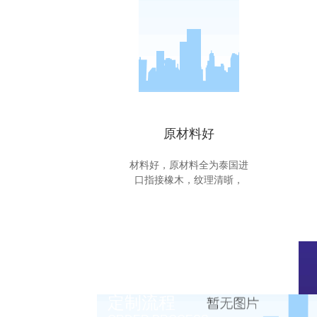
原材料好
材料好，原材料全为泰国进
口指接橡木，纹理清晣，
定制流程