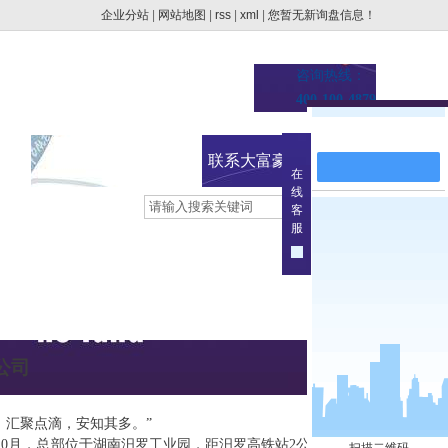
企业分站
|
网站地图
|
rss
|
xml
|
您暂无新询盘信息！
咨询热线：
400-100-4879
在线留言
址的
新闻资讯
联系大富豪官方下载地
在
线
集团动态
客
址
>
服
行业新闻
公司
汇聚点滴，安知其多。”
10月，总部位于湖南汨罗工业园，距汨罗高铁站2公