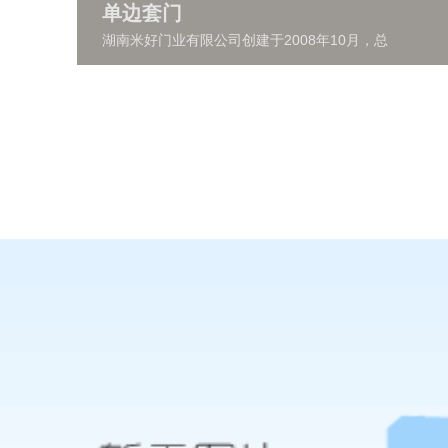
单边套门
湖南米好门业有限公司创建于2008年10月，总