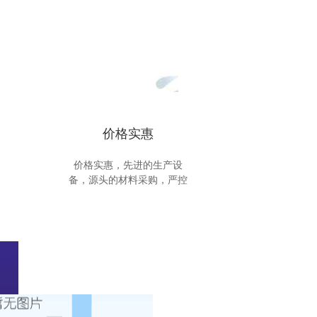
价格实惠
价格实惠，先进的生产设
备，源头的材料采购，严控