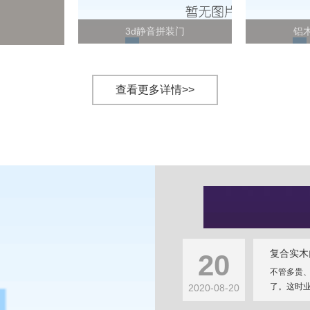
3d静音拼装门
铝
查看更多详情>>
复合实木
20
不管多贵
了。这时业
2020-08-20