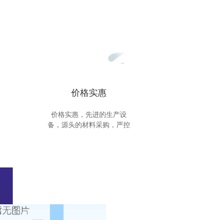
价格实惠
价格实惠，先进的生产设
备，源头的材料采购，严控