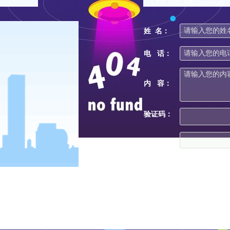
ONLINE MESSAGE
请输入您的姓名..
姓 名：
请输入您的电话..
电 话：
请输入您的内容..
内 容：
验证码：