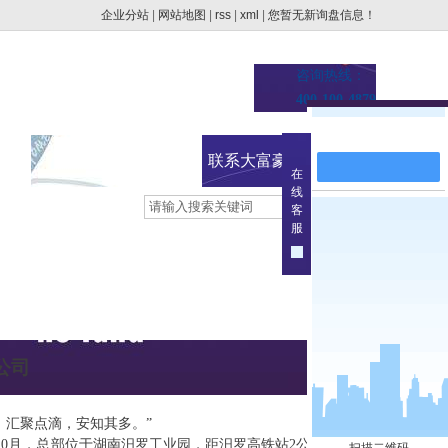
企业分站
|
网站地图
|
rss
|
xml
|
您暂无新询盘信息！
咨询热线：
400-100-4879
在线留言
址的
新闻资讯
联系大富豪官方下载地
在
线
集团动态
客
址
>
服
行业新闻
公司
汇聚点滴，安知其多。”
10月，总部位于湖南汨罗工业园，距汨罗高铁站2公