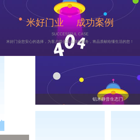
米好门业 成功案例
SUCCESSFUL CASE
米好门业您安心的选择，为客户提供高品质的服务，将品质献给懂生活的您！
铝木静音生态门