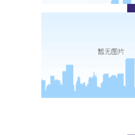
ORDER PROCESS