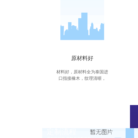
原材料好
材料好，原材料全为泰国进
口指接橡木，纹理清晣，
定制流程