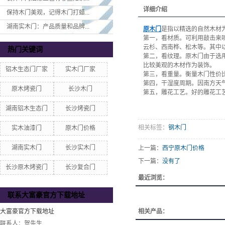
详细介绍
保持木门美观，记得木门打蜡...
湖南实木门：产品质量和品牌...
原木门
是指以精选的自然木材
第一，看材质。可利用敲击来
云杉、西南桦、松木等。其中
热门关键词
第二，看纹理。原木门由于选
比较美观的木材作为装饰。
铝木生态门厂家
实木门厂家
第三，看重量。衡量木门性价
第四，干湿度周期。因南方天
原木烤瓷门
长沙木门
第五，雕花工艺。好的雕花工
湖南铝木生态门
长沙烤瓷门
相关标签：
钢木门
实木油漆门
原木门价格
湖南实木门
长沙实木门
上一篇：
西宁原木门价格
下一篇：
没有了
长沙原木烤瓷门
长沙复合门
最近浏览：
联系大富豪官方下载地址
大富豪官方下载地址
相关产品：
联系人：贺先生