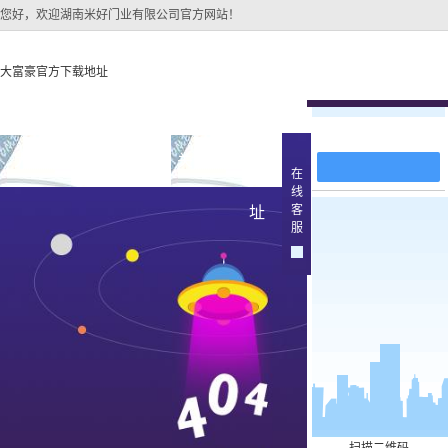
您好，欢迎湖南米好门业有限公司官方网站！
大富豪官方下载地址
在线留言
大富豪官方下载地址
关于大富豪官方下载地
大富豪官方下
在
线
大富豪官方下载地址的
西宁原
客
址
产品中
服
大富豪官方下载地址的
简介
西宁实木
组织架构
文化
西宁实木3
公司团队
西宁烤
荣誉资质
西宁实木
西宁原木