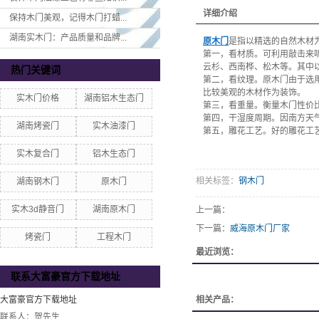
详细介绍
保持木门美观，记得木门打蜡...
湖南实木门：产品质量和品牌...
原木门
是指以精选的自然木材
第一，看材质。可利用敲击来
云杉、西南桦、松木等。其中
热门关键词
第二，看纹理。原木门由于选
比较美观的木材作为装饰。
实木门价格
湖南铝木生态门
第三，看重量。衡量木门性价
第四，干湿度周期。因南方天
湖南烤瓷门
实木油漆门
第五，雕花工艺。好的雕花工
实木复合门
铝木生态门
相关标签：
钢木门
湖南钢木门
原木门
实木3d静音门
湖南原木门
上一篇：
下一篇：
威海原木门厂家
烤瓷门
工程木门
最近浏览：
联系大富豪官方下载地址
大富豪官方下载地址
相关产品：
联系人：贺先生