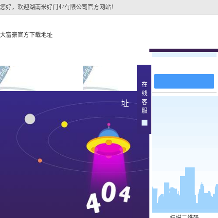
您好，欢迎湖南米好门业有限公司官方网站！
大富豪官方下载地址
在线留言
大富豪官方下载地址
关于大富豪官方下载地
大富豪官方下
在
线
大富豪官方下载地址的
威海原
客
址
产品中
服
大富豪官方下载地址的
简介
威海实木
组织架构
文化
威海实木3
公司团队
威海烤
荣誉资质
威海实木
威海原木