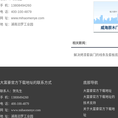
手 机：13808494260
电 话：400-100-4879
网 址：www.mihaomenye.com
地 址：湖南汨罗工业园
威海原木
相关新闻：
解决烤漆套装门的线条及套板底
大富豪官方下载地址的联系方式
底部导航
大富豪官方下载地址
联系人：贺先生
大富豪官方下载地址的
手 机：13808494260
技术支持
电 话：400-100-4879
关于大富豪官方下载地
网 址：www.mihaomenye.com
址
地 址：湖南汨罗工业园