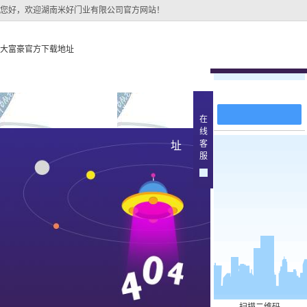
您好，欢迎湖南米好门业有限公司官方网站！
大富豪官方下载地址
在线留言
大富豪官方下载地址
关于大富豪官方下载地
大富豪官方下
在
线
大富豪官方下载地址的
唐山原
客
址
产品中
服
大富豪官方下载地址的
简介
唐山实木
组织架构
文化
唐山实木3
公司团队
唐山烤
荣誉资质
唐山实木
唐山原木