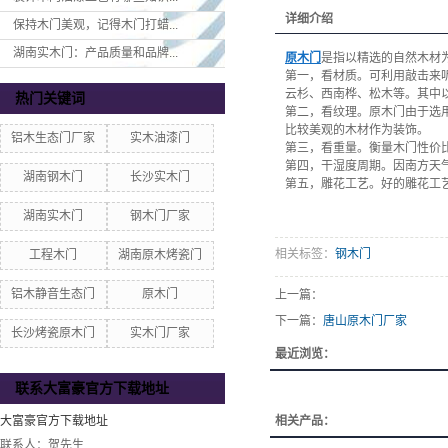
详细介绍
保持木门美观，记得木门打蜡...
湖南实木门：产品质量和品牌...
原木门
是指以精选的自然木材
第一，看材质。可利用敲击来
云杉、西南桦、松木等。其中
热门关键词
第二，看纹理。原木门由于选
比较美观的木材作为装饰。
铝木生态门厂家
实木油漆门
第三，看重量。衡量木门性价
第四，干湿度周期。因南方天
湖南钢木门
长沙实木门
第五，雕花工艺。好的雕花工
湖南实木门
钢木门厂家
相关标签：
钢木门
工程木门
湖南原木烤瓷门
铝木静音生态门
原木门
上一篇：
下一篇：
唐山原木门厂家
长沙烤瓷原木门
实木门厂家
最近浏览：
联系大富豪官方下载地址
大富豪官方下载地址
相关产品：
联系人：贺先生