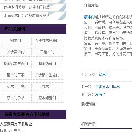
详细介绍
保持木门美观，记得木门打蜡...
湖南实木门：产品质量和品牌...
原木门
是指以精选的自然木材
第一，看材质。可利用敲击来
云杉、西南桦、松木等。其中
热门关键词
第二，看纹理。原木门由于选
比较美观的木材作为装饰。
钢木门
长沙原木烤瓷门
第三，看重量。衡量木门性价
第四，干湿度周期。因南方天
长沙实木门
工程木门
第五，雕花工艺。好的雕花工
湖南铝木生态门
湖南烤瓷门
相关标签：
钢木门
钢木门厂家
长沙铝木生态门
实木门厂家
原木门
上一篇：
台州原木门价格
下一篇：
没有了
原木门价格
原木烤瓷门
最近浏览：
联系大富豪官方下载地址
大富豪官方下载地址
相关产品：
联系人：贺先生