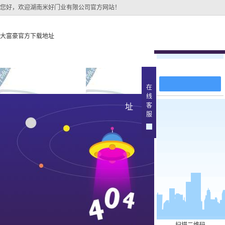
您好，欢迎湖南米好门业有限公司官方网站！
大富豪官方下载地址
在线留言
大富豪官方下载地址
关于大富豪官方下载地
大富豪官方下
在
线
大富豪官方下载地址的
山西原
客
址
产品中
服
大富豪官方下载地址的
简介
山西实木
组织架构
文化
山西实木3
公司团队
山西烤
荣誉资质
山西实木
山西原木