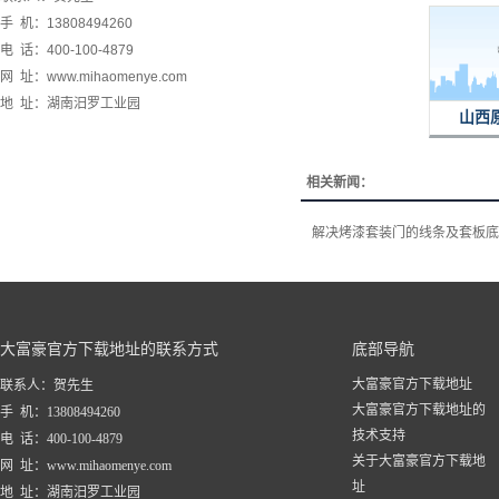
手 机：13808494260
电 话：400-100-4879
网 址：www.mihaomenye.com
地 址：湖南汨罗工业园
山西
相关新闻：
解决烤漆套装门的线条及套板底
大富豪官方下载地址的联系方式
底部导航
大富豪官方下载地址
联系人：贺先生
大富豪官方下载地址的
手 机：13808494260
技术支持
电 话：400-100-4879
关于大富豪官方下载地
网 址：www.mihaomenye.com
址
地 址：湖南汨罗工业园