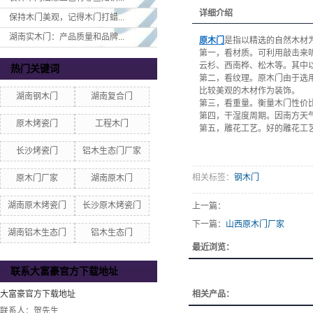
详细介绍
保持木门美观，记得木门打蜡...
湖南实木门：产品质量和品牌...
原木门
是指以精选的自然木材
第一，看材质。可利用敲击来
云杉、西南桦、松木等。其中
热门关键词
第二，看纹理。原木门由于选
比较美观的木材作为装饰。
湖南钢木门
湖南复合门
第三，看重量。衡量木门性价
第四，干湿度周期。因南方天
原木烤瓷门
工程木门
第五，雕花工艺。好的雕花工
长沙烤瓷门
铝木生态门厂家
相关标签：
钢木门
原木门厂家
湖南原木门
湖南原木烤瓷门
长沙原木烤瓷门
上一篇：
下一篇：
山西原木门厂家
湖南铝木生态门
铝木生态门
最近浏览：
联系大富豪官方下载地址
大富豪官方下载地址
相关产品：
联系人：贺先生