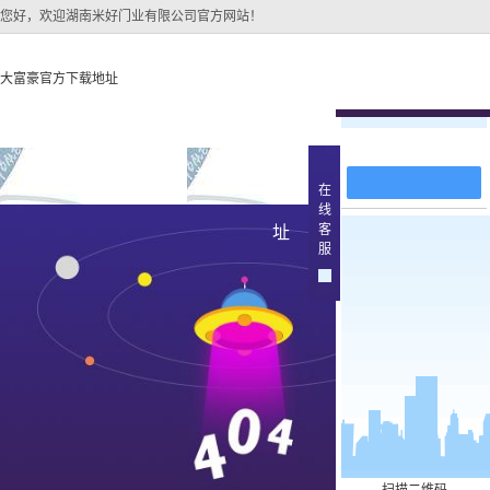
您好，欢迎湖南米好门业有限公司官方网站！
大富豪官方下载地址
在线留言
大富豪官方下载地址
关于大富豪官方下载地
大富豪官方下
在
线
大富豪官方下载地址的
连云港原
客
址
产品中
服
大富豪官方下载地址的
简介
连云港实木
组织架构
文化
连云港实木3
公司团队
连云港烤
荣誉资质
连云港实木
连云港原木