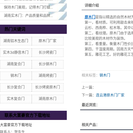
详细介绍
保持木门美观，记得木门打蜡...
湖南实木门：产品质量和品牌...
原木门
是指以精选的自然木材
第一，看材质。可利用敲击来
云杉、西南桦、松木等。其中
热门关键词
第二，看纹理。原木门由于选
比较美观的木材作为装饰。
湖南铝木生态门
原木门厂家
第三，看重量。衡量木门性价
第四，干湿度周期。因南方天
实木3d静音木门
长沙烤瓷门
第五，雕花工艺。好的雕花工
湖南复合门
长沙钢木门
相关标签：
钢木门
钢木门
湖南烤瓷门
长沙复合门
长沙烤瓷原木门
上一篇：
下一篇：
连云港原木门厂家
实木复合门
湖南原木门
最近浏览：
联系大富豪官方下载地址
大富豪官方下载地址
相关产品：
联系人：贺先生