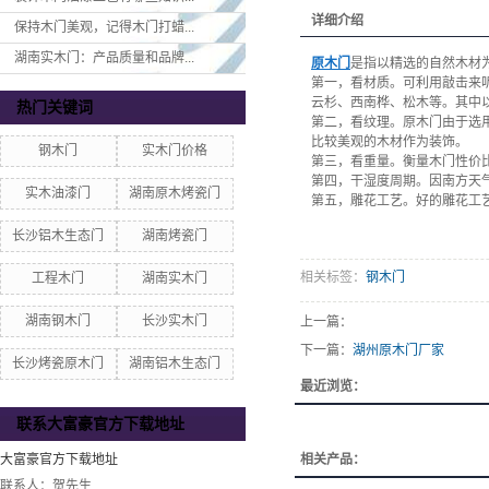
详细介绍
保持木门美观，记得木门打蜡...
湖南实木门：产品质量和品牌...
原木门
是指以精选的自然木材
第一，看材质。可利用敲击来
云杉、西南桦、松木等。其中
热门关键词
第二，看纹理。原木门由于选
比较美观的木材作为装饰。
钢木门
实木门价格
第三，看重量。衡量木门性价
第四，干湿度周期。因南方天
实木油漆门
湖南原木烤瓷门
第五，雕花工艺。好的雕花工
长沙铝木生态门
湖南烤瓷门
相关标签：
钢木门
工程木门
湖南实木门
湖南钢木门
长沙实木门
上一篇：
下一篇：
湖州原木门厂家
长沙烤瓷原木门
湖南铝木生态门
最近浏览：
联系大富豪官方下载地址
大富豪官方下载地址
相关产品：
联系人：贺先生