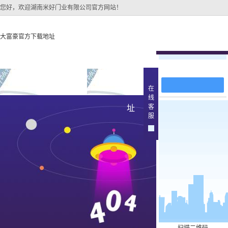
您好，欢迎湖南米好门业有限公司官方网站！
大富豪官方下载地址
在线留言
大富豪官方下载地址
关于大富豪官方下载地
大富豪官方下
在
线
大富豪官方下载地址的
湖州原
客
址
产品中
服
大富豪官方下载地址的
简介
湖州实木
组织架构
文化
湖州实木3
公司团队
湖州烤
荣誉资质
湖州实木
湖州原木