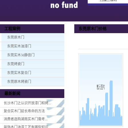
扫描二维码
东莞原木门价格
工程案例
东莞原木门
东莞实木油漆门
东莞实木3d静音门
东莞烤瓷门
东莞实木复合门
东莞原木烤瓷门
最新新闻
长沙木门之认识开放漆门和烤...
复合实木门延长寿命的方法
消费者选购湖南实木门​需考...
装饰木门油漆工艺有哪些知识...