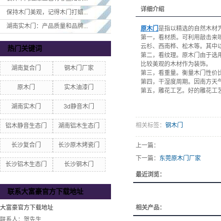
详细介绍
保持木门美观，记得木门打蜡...
湖南实木门：产品质量和品牌...
原木门
是指以精选的自然木材
第一，看材质。可利用敲击来
云杉、西南桦、松木等。其中
热门关键词
第二，看纹理。原木门由于选
比较美观的木材作为装饰。
湖南复合门
钢木门厂家
第三，看重量。衡量木门性价
第四，干湿度周期。因南方天
原木门
实木油漆门
第五，雕花工艺。好的雕花工
湖南实木门
3d静音木门
相关标签：
钢木门
铝木静音生态门
湖南铝木生态门
长沙复合门
长沙原木烤瓷门
上一篇：
下一篇：
东莞原木门厂家
长沙铝木生态门
长沙钢木门
最近浏览：
联系大富豪官方下载地址
大富豪官方下载地址
相关产品：
联系人：贺先生