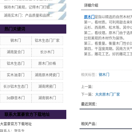
详细介绍
保持木门美观，记得木门打蜡...
湖南实木门：产品质量和品牌...
原木门
是指以精选的自然木材
第一，看材质。可利用敲击来
云杉、西南桦、松木等。其中
热门关键词
第二，看纹理。原木门由于选
比较美观的木材作为装饰。
钢木门
铝木生态门厂家
第三，看重量。衡量木门性价
第四，干湿度周期。因南方天
湖南复合门
长沙木门
第五，雕花工艺。好的雕花工
铝木生态门
原木门价格
相关标签：
钢木门
实木油漆门
湖南原木烤瓷门
长沙铝木生态门
湖南烤瓷门
上一篇：
下一篇：
大庆原木门厂家
3d静音木门
湖南钢木门
最近浏览：
联系大富豪官方下载地址
大富豪官方下载地址
相关产品：
联系人：贺先生