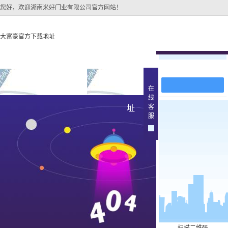
您好，欢迎湖南米好门业有限公司官方网站！
大富豪官方下载地址
在线留言
大富豪官方下载地址
关于大富豪官方下载地
大富豪官方下
在
线
大富豪官方下载地址的
大庆原
客
址
产品中
服
大富豪官方下载地址的
简介
大庆实木
组织架构
文化
大庆实木3
公司团队
大庆烤
荣誉资质
大庆实木
大庆原木