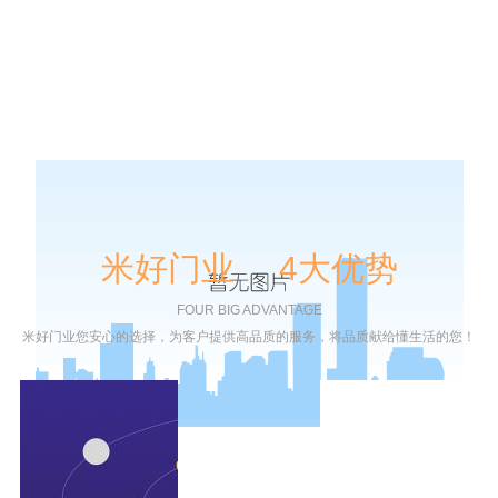
米好门业 4大优势
FOUR BIG ADVANTAGE
米好门业您安心的选择，为客户提供高品质的服务，将品质献给懂生活的您！