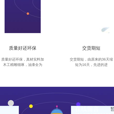
质量好还环保
交货期短
质量好还环保，真材实料加
交货期短，由原来的36天缩
木工精雕细琢，油漆全为
短为16天，先进的进
在线留言