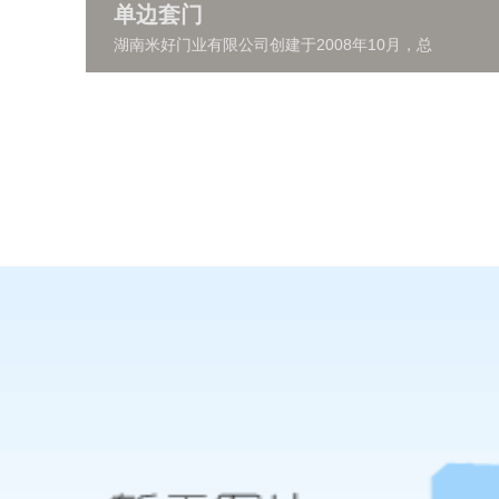
单边套门
湖南米好门业有限公司创建于2008年10月，总