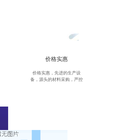
价格实惠
价格实惠，先进的生产设
备，源头的材料采购，严控