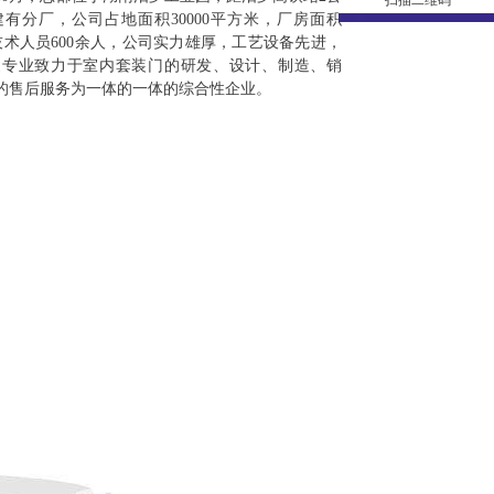
扫描二维码
有分厂，公司占地面积30000平方米，厂房面积
类技术人员600余人，公司实力雄厚，工艺设备先进，
家专业致力于室内套装门的研发、设计、制造、销
的售后服务为一体的一体的综合性企业。