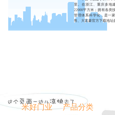
里。在浙江、重庆多地建
22000平方米；拥有各
管理体系科学化，是一
售、大富豪官方下载地址
了解详情>>
米好门业 产品分类