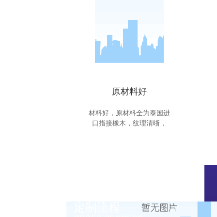
原材料好
材料好，原材料全为泰国进
口指接橡木，纹理清晣，
定制流程