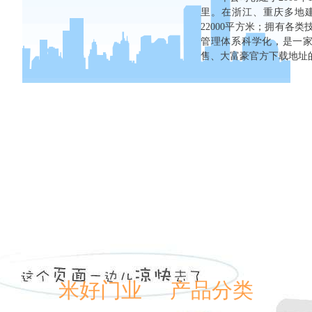
里。在浙江、重庆多地建
22000平方米；拥有各
管理体系科学化，是一
售、大富豪官方下载地址
了解详情>>
米好门业 产品分类