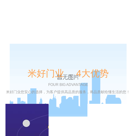
米好门业 4大优势
FOUR BIG ADVANTAGE
米好门业您安心的选择，为客户提供高品质的服务，将品质献给懂生活的您！