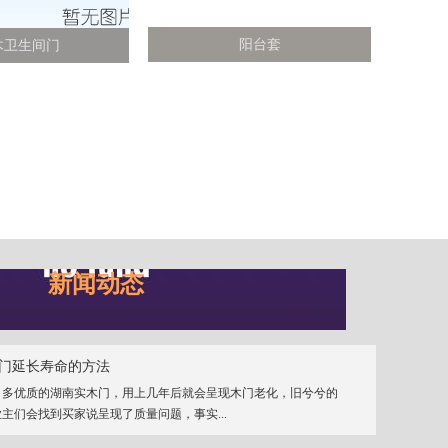
阳台套
木卫生间门
新闻动态
门延长寿命的方法
、多优质的湖南实木门，用上几年后就会呈现木门老化，旧兮兮的
主们会找到买家说呈现了质量问题，事实...