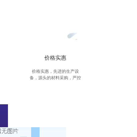
价格实惠
价格实惠，先进的生产设
备，源头的材料采购，严控