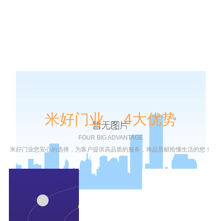
米好门业 4大优势
FOUR BIG ADVANTAGE
米好门业您安心的选择，为客户提供高品质的服务，将品质献给懂生活的您！