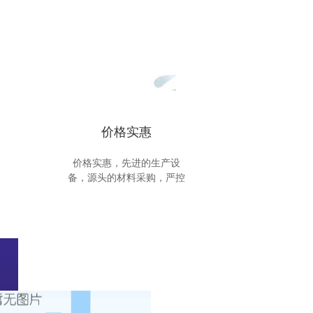
价格实惠
价格实惠，先进的生产设
备，源头的材料采购，严控