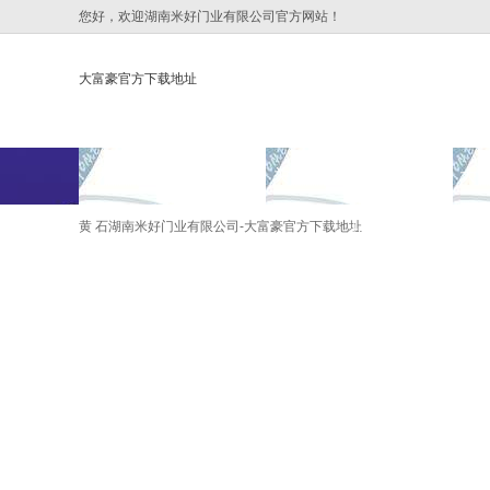
您好，欢迎湖南米好门业有限公司官方网站！
大富豪官方下载地址
大富豪官方下载地址
关于大富豪官方下载地
大
大富豪官方下载地址的
黄 石湖南米好门业有限公司-大富豪官方下载地址
址
大富豪官方下载地址的
简介
组织架构
文化
公司团队
荣誉资质