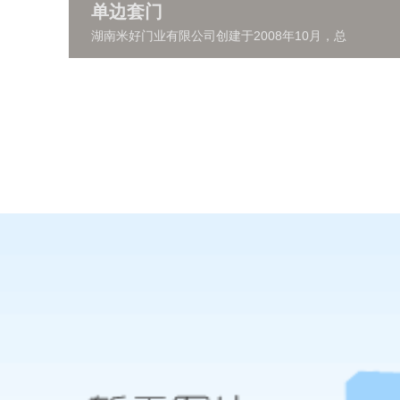
单边套门
湖南米好门业有限公司创建于2008年10月，总