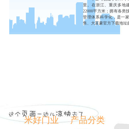
里。在浙江、重庆多地建
22000平方米；拥有各
管理体系科学化，是一
售、大富豪官方下载地址
了解详情>>
米好门业 产品分类