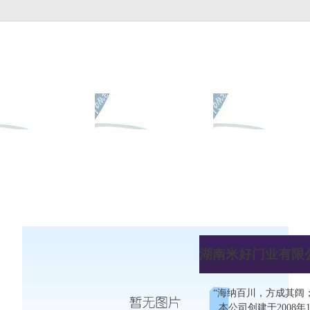
富豪官方下载地址的
成功案例
大富豪官方下载地
案例展示
产品中心
技术支持
湖南米好门业有限
“海纳百川，方成其阔；
本公司创建于2008年