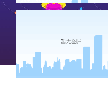
ORDER PROCESS