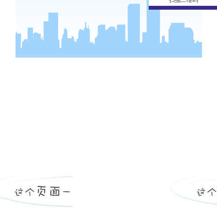
扫描二维码