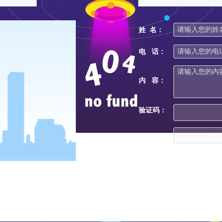
ONLINE MESSAGE
请输入您的姓名..
姓 名：
请输入您的电话..
电 话：
请输入您的内容..
内 容：
验证码：