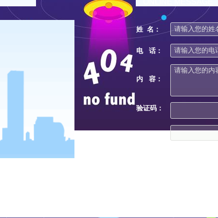
ONLINE MESSAGE
请输入您的姓名..
姓 名：
请输入您的电话..
电 话：
请输入您的内容..
内 容：
验证码：