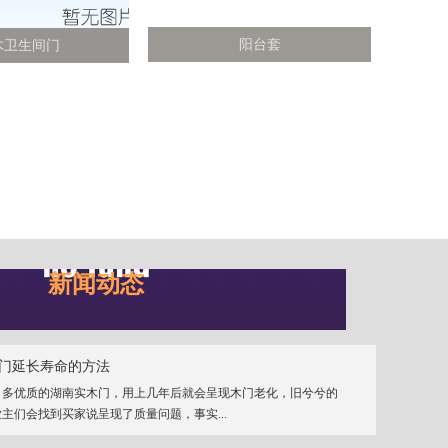
阳台套
木卫生间门
新闻动态
门延长寿命的方法
、多优质的湖南实木门，用上几年后就会呈现木门老化，旧兮兮的
主们会找到买家说呈现了质量问题，事实...